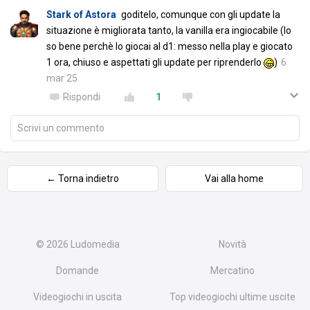
Stark of Astora
goditelo, comunque con gli update la
situazione è migliorata tanto, la vanilla era ingiocabile (lo
so bene perchè lo giocai al d1: messo nella play e giocato
1 ora, chiuso e aspettati gli update per riprenderlo
)
6
mar 25
Rispondi
1
Scrivi un commento
← Torna indietro
Vai alla home
© 2026
Ludomedia
Novità
Domande
Mercatino
Videogiochi in uscita
Top videogiochi ultime uscite