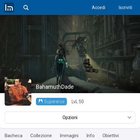
Accedi
Iscriviti
BahamuthDade
LvL
50
Supereroe
Opzioni
Bacheca
Collezione
Immagini
Info
Obiettivi