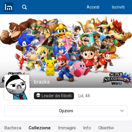
Accedi
Iscriviti
braska
LvL
44
Leader dei Ribelli
Opzioni
Bacheca
Collezione
Immagini
Info
Obiettivi