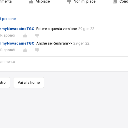
mmenta
Mi piace
Non mi piace
Condi
3 persone
mmyNovacaineTGC
Potere a questa versione
29 gen 22
Rispondi
mmyNovacaineTGC
Anche se Reshiram>>
29 gen 22
Rispondi
 commento
etro
Vai alla home