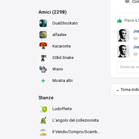
Co
Amici (2298)
Piace a
DualShockato
Ji
alfaalex
Kacaronte
Ji
S0lid Snake
Scrivi un
Wario
+
Mostra altri
← Torna indi
Stanze
Ludofferte
L'angolo del collezionista
Il Vendo/Compro/Scambio di Ludo