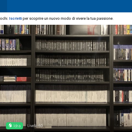
iochi.
Iscriviti
per scoprire un nuovo modo di vivere la tua passione.
Idra
Livello
60