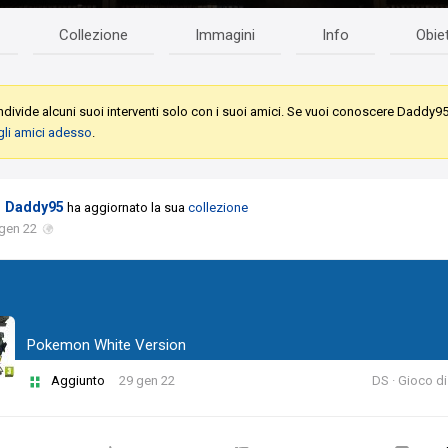
Collezione
Immagini
Info
Obiet
divide alcuni suoi interventi solo con i suoi amici. Se vuoi conoscere Daddy95
gli amici adesso
.
Daddy95
ha aggiornato la sua
collezione
gen 22
Pokemon White Version
Aggiunto
29 gen 22
DS · Gioco di