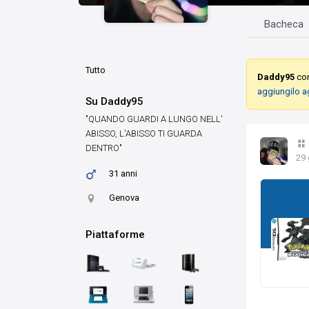
Bacheca
Tutto
Daddy95
con
aggiungilo a
Su Daddy95
"QUANDO GUARDI A LUNGO NELL'
ABISSO, L'ABISSO TI GUARDA
DENTRO"
29 
31 anni
Genova
Piattaforme