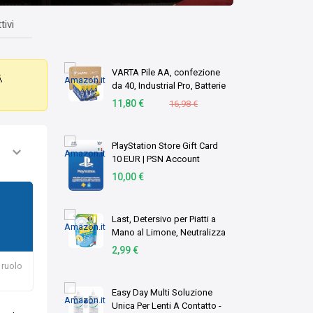
tivi
VARTA Pile AA, confezione
,
da 40, Industrial Pro, Batterie
Alcaline, 1,5V, pacco di
11,80 €
16,98 €
stoccaggio in imballaggio
ecologico, Made in
Germany [Esc …
PlayStation Store Gift Card
10 EUR | PSN Account
italiano | PS5/PS4 Codice
10,00 €
download
Last, Detersivo per Piatti a
Mano al Limone, Neutralizza
gli Odori, Azione
2,99 €
Sgrassante - Formato
 ruolo
Scorta, 1,8 Litri
Easy Day Multi Soluzione
Unica Per Lenti A Contatto -