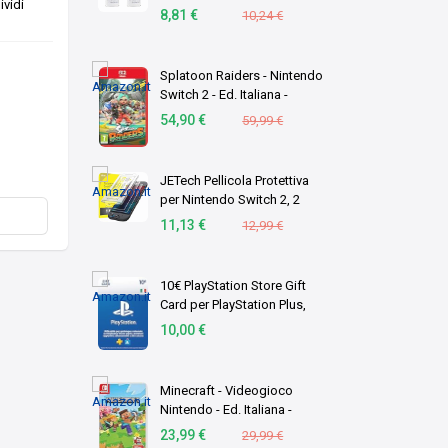
vidi
Duopack 2 X 360 ml
8,81 €
10,24 €
Splatoon Raiders - Nintendo
Switch 2 - Ed. Italiana -
Versione su scheda
54,90 €
59,99 €
JETech Pellicola Protettiva
per Nintendo Switch 2, 2
Pezzi
11,13 €
12,99 €
10€ PlayStation Store Gift
Card per PlayStation Plus,
Account italiano [Codice per
10,00 €
email]
Minecraft - Videogioco
Nintendo - Ed. Italiana -
Versione su scheda
23,99 €
29,99 €