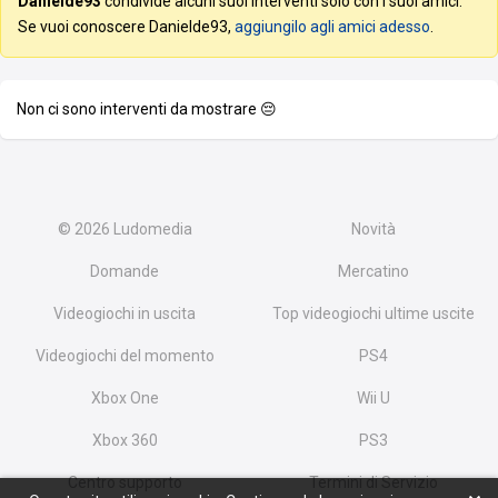
Danielde93
condivide alcuni suoi interventi solo con i suoi amici.
Se vuoi conoscere Danielde93,
aggiungilo agli amici adesso
.
Non ci sono interventi da mostrare 😔
© 2026
Ludomedia
Novità
Domande
Mercatino
Videogiochi in uscita
Top videogiochi ultime uscite
Videogiochi del momento
PS4
Xbox One
Wii U
Xbox 360
PS3
Centro supporto
Termini di Servizio