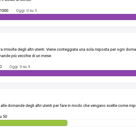
 1000
·
Oggi: 0 su 5
irrisolte degli altri utenti. Viene conteggiata una sola risposta per ogni dom
mande più vecchie di un mese.
0
·
Oggi: 0 su 5
 alle domande degli altri utenti per fare in modo che vengano scelte come risp
su 50