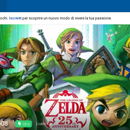
iochi.
Iscriviti
per scoprire un nuovo modo di vivere la tua passione.
o08
Idra
Livello
62