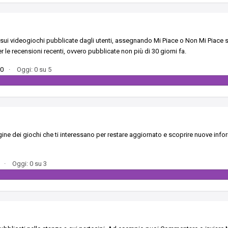
 sui videogiochi pubblicate dagli utenti, assegnando Mi Piace o Non Mi Piace 
r le recensioni recenti, ovvero pubblicate non più di 30 giorni fa.
50
·
Oggi: 0 su 5
ine dei giochi che ti interessano per restare aggiornato e scoprire nuove infor
·
Oggi: 0 su 3