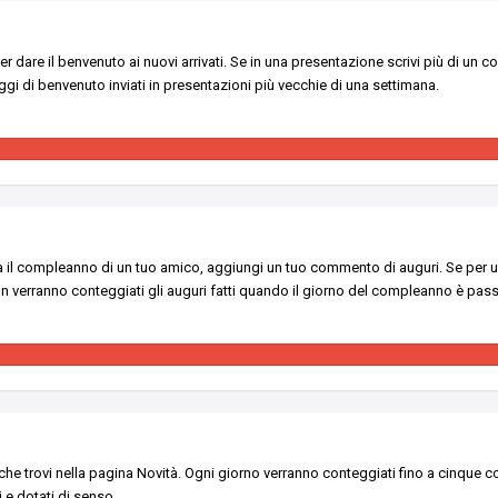
er dare il benvenuto ai nuovi arrivati. Se in una presentazione scrivi più di un
gi di benvenuto inviati in presentazioni più vecchie di una settimana.
 il compleanno di un tuo amico, aggiungi un tuo commento di auguri. Se per 
n verranno conteggiati gli auguri fatti quando il giorno del compleanno è pass
he trovi nella pagina Novità. Ogni giorno verranno conteggiati fino a cinque com
 e dotati di senso.