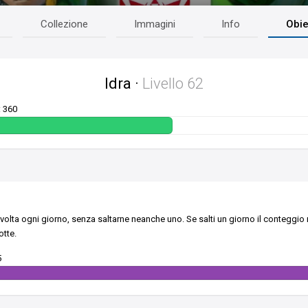
Collezione
Immagini
Info
Obie
Idra
·
Livello
62
: 360
volta ogni giorno, senza saltarne neanche uno. Se salti un giorno il conteggio ri
otte.
5