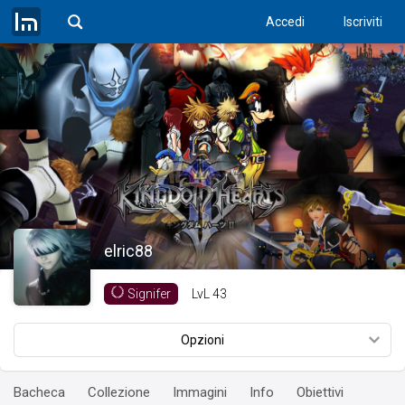
Accedi
Iscriviti
elric88
LvL
43
Signifer
Opzioni
Bacheca
Collezione
Immagini
Info
Obiettivi