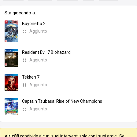
Sta giocando a…
Bayonetta 2
Aggiunto
Resident Evil 7 Biohazard
Aggiunto
Tekken 7
Aggiunto
Captain Tsubasa: Rise of New Champions
Aggiunto
elric88
condivide alcuni suoi interventi solo con i suoi amici. Se