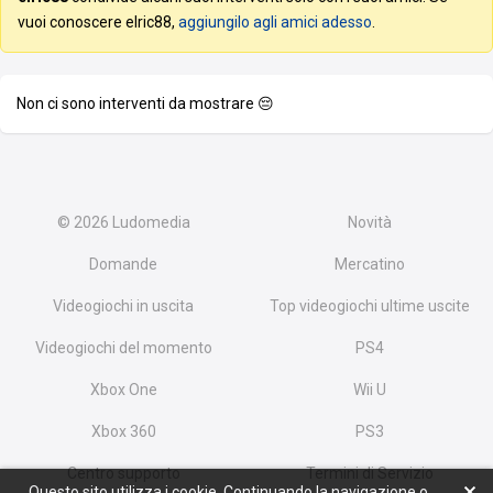
vuoi conoscere elric88,
aggiungilo agli amici adesso
.
Non ci sono interventi da mostrare 😔
© 2026
Ludomedia
Novità
Domande
Mercatino
Videogiochi in uscita
Top videogiochi ultime uscite
Videogiochi del momento
PS4
Xbox One
Wii U
Xbox 360
PS3
Centro supporto
Termini di Servizio
Questo sito utilizza i cookie. Continuando la navigazione o