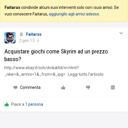
Faitarus
condivide alcuni suoi interventi solo con i suoi amici. Se
vuoi conoscere Faitarus,
aggiungilo agli amici adesso
.
Faitarus
2 gen 13
Acquistare giochi come Skyrim ad un prezzo
basso?
http://www.ebay.it/sch/dvdukltd/m.html?
_nkw=&_armrs=1&_from=&_ipg= · Leggi tutto l'articolo
Commenta
Piace a
1 persona