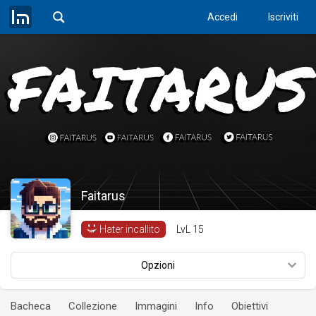
Accedi
Iscriviti
Faitarus
LvL
15
Hater incallito
Opzioni
Bacheca
Collezione
Immagini
Info
Obiettivi