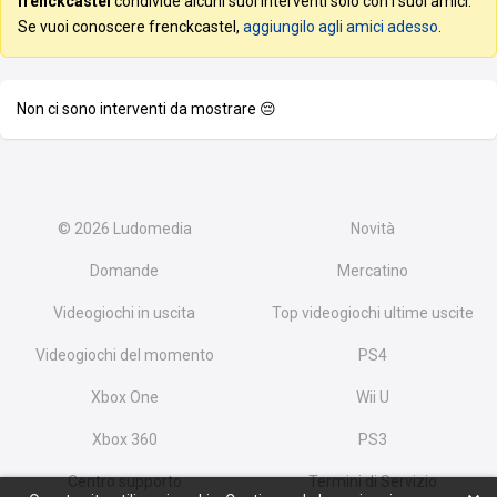
frenckcastel
condivide alcuni suoi interventi solo con i suoi amici.
Se vuoi conoscere frenckcastel,
aggiungilo agli amici adesso
.
Non ci sono interventi da mostrare 😔
© 2026
Ludomedia
Novità
Domande
Mercatino
Videogiochi in uscita
Top videogiochi ultime uscite
Videogiochi del momento
PS4
Xbox One
Wii U
Xbox 360
PS3
Centro supporto
Termini di Servizio