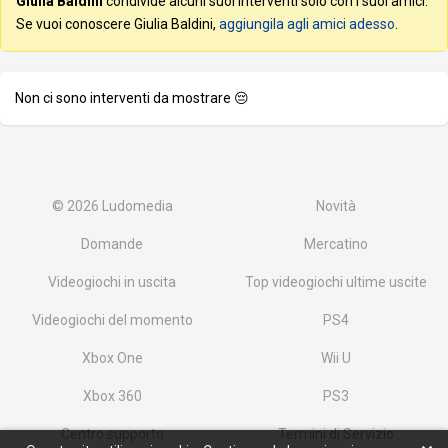
Giulia Baldini
condivide alcuni suoi interventi solo con i suoi amici.
Se vuoi conoscere Giulia Baldini,
aggiungila agli amici adesso
.
Non ci sono interventi da mostrare 😔
© 2026
Ludomedia
Novità
Domande
Mercatino
Videogiochi in uscita
Top videogiochi ultime uscite
Videogiochi del momento
PS4
Xbox One
Wii U
Xbox 360
PS3
Centro supporto
Termini di Servizio