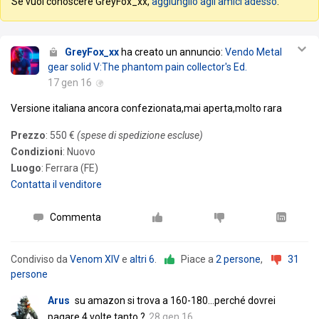
Se vuoi conoscere GreyFox_xx,
aggiungilo agli amici adesso
.
GreyFox_xx
ha creato un annuncio:
Vendo Metal
gear solid V:The phantom pain collector's Ed.
17 gen 16
Versione italiana ancora confezionata,mai aperta,molto rara
Prezzo
: 550 €
(spese di spedizione escluse)
Condizioni
: Nuovo
Luogo
: Ferrara (FE)
Contatta il venditore
Commenta
Condiviso da
Venom XIV
e
altri 6
.
Piace a
2 persone
,
31
persone
Arus
su amazon si trova a 160-180...perché dovrei
pagare 4 volte tanto ?
28 gen 16