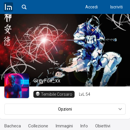
Accedi
Iscriviti
GreyFox_xx
LvL
54
Temibile Corsaro
Opzioni
Bacheca
Collezione
Immagini
Info
Obiettivi