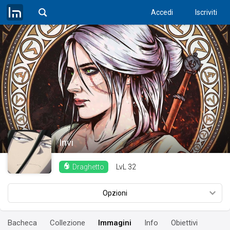
Accedi
Iscriviti
Invi
LvL
32
Draghetto
Opzioni
Bacheca
Collezione
Immagini
Info
Obiettivi