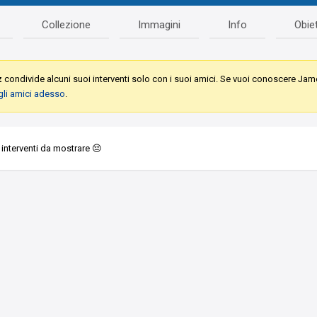
Collezione
Immagini
Info
Obiet
z
condivide alcuni suoi interventi solo con i suoi amici. Se vuoi conoscere Ja
gli amici adesso
.
interventi da mostrare 😔