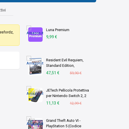
tivi
Luna Premium
mesfordz,
9,99 €
Resident Evil Requiem,
Standard Edition,
PlayStation 5
47,51 €
59,90 €
JETech Pellicola Protettiva
per Nintendo Switch 2, 2
Pezzi
11,13 €
12,99 €
Grand Theft Auto VI -
PlayStation 5 (Codice