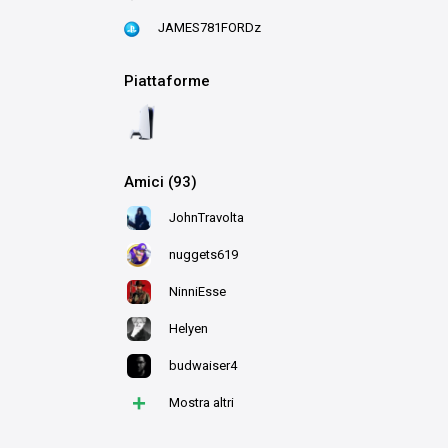
JAMES781FORDz
Piattaforme
Amici (93)
JohnTravolta
nuggets619
NinniEsse
Helyen
budwaiser4
+
Mostra altri