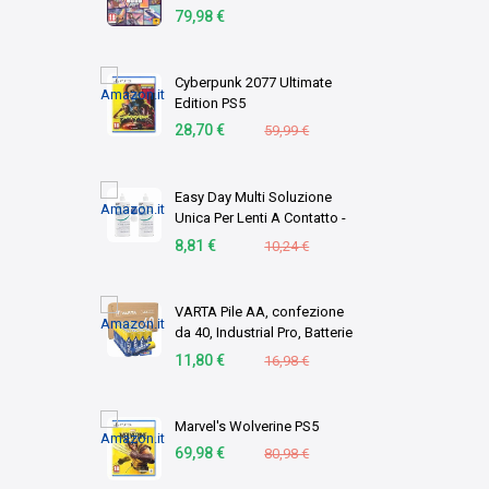
download)
79,98 €
Cyberpunk 2077 Ultimate
Edition PS5
28,70 €
59,99 €
Easy Day Multi Soluzione
Unica Per Lenti A Contatto -
Duopack 2 X 360 ml
8,81 €
10,24 €
VARTA Pile AA, confezione
da 40, Industrial Pro, Batterie
Alcaline, 1,5V, pacco di
11,80 €
16,98 €
stoccaggio in imballaggio
ecologico, Made in
Germany [Esc …
Marvel's Wolverine PS5
69,98 €
80,98 €