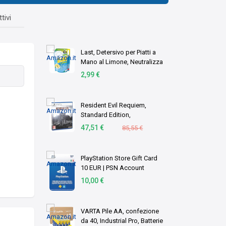
tivi
Last, Detersivo per Piatti a
Mano al Limone, Neutralizza
gli Odori, Azione
2,99 €
Sgrassante - Formato
Scorta, 1,8 Litri
Resident Evil Requiem,
Standard Edition,
PlayStation 5
47,51 €
85,55 €
PlayStation Store Gift Card
10 EUR | PSN Account
italiano | PS5/PS4 Codice
10,00 €
download
VARTA Pile AA, confezione
da 40, Industrial Pro, Batterie