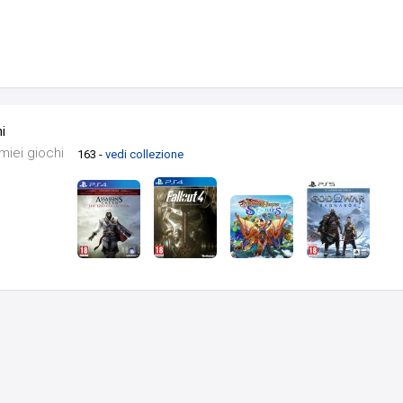
i
 miei giochi
163 -
vedi collezione