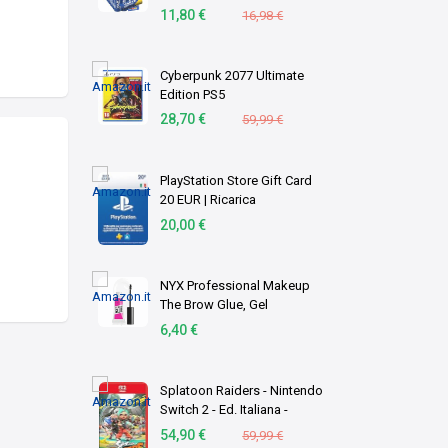
Alcaline, 1,5V, pacco di
11,80 €
16,98 €
stoccaggio in imballaggio
ecologico, Made in
Germany [Esc …
Cyberpunk 2077 Ultimate
Edition PS5
28,70 €
59,99 €
PlayStation Store Gift Card
20 EUR | Ricarica
Portafoglio PSN | Account
20,00 €
italiano | PS5/PS4 Codice
download
NYX Professional Makeup
The Brow Glue, Gel
Trasparente per
6,40 €
Sopracciglia Effetto
Laminazione, Per Ciglia
Scolpite dal Finish Naturale,
Splatoon Raiders - Nintendo
Fino a …
Switch 2 - Ed. Italiana -
Versione su scheda
54,90 €
59,99 €