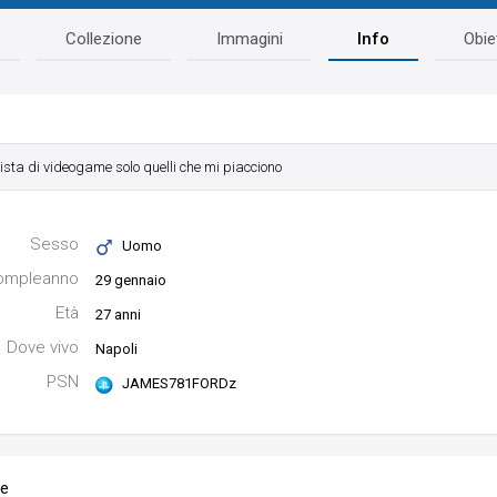
Collezione
Immagini
Info
Obiet
ista di videogame solo quelli che mi piacciono
Sesso
Uomo
compleanno
29 gennaio
Età
27 anni
Dove vivo
Napoli
PSN
JAMES781FORDz
me