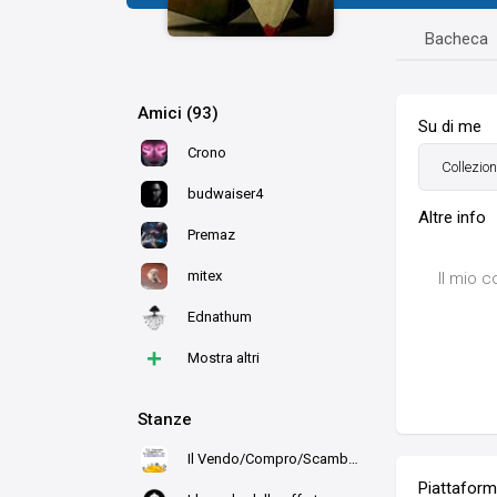
Bacheca
Amici (93)
Su di me
Crono
Collezion
budwaiser4
Altre info
Premaz
mitex
Il mio 
Ednathum
+
Mostra altri
Stanze
Il Vendo/Compro/Scambio di Ludo
Piattafor