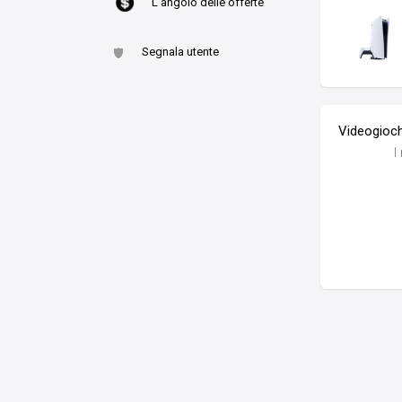
L'angolo delle offerte
Segnala utente
Videogioch
I