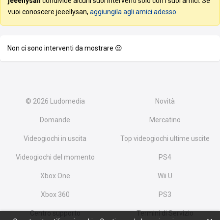
jeeellysan
condivide alcuni suoi interventi solo con i suoi amici. Se
vuoi conoscere jeeellysan,
aggiungila agli amici adesso
.
Non ci sono interventi da mostrare 😔
© 2026
Ludomedia
Novità
Domande
Mercatino
Videogiochi in uscita
Top videogiochi ultime uscite
Videogiochi del momento
PS4
Xbox One
Wii U
Xbox 360
PS3
Centro supporto
Termini di Servizio