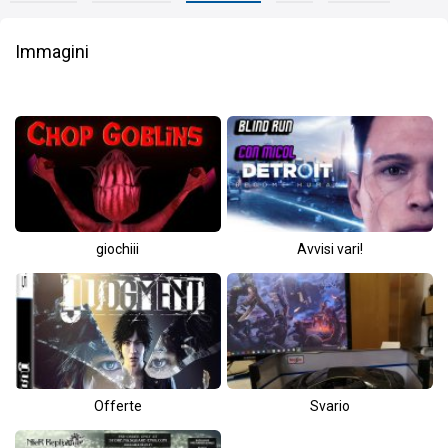
Immagini
giochiii
Avvisi vari!
Offerte
Svario