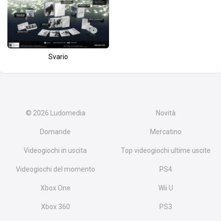
Svario
© 2026
Ludomedia
Novità
Domande
Mercatino
Videogiochi in uscita
Top videogiochi ultime uscite
Videogiochi del momento
PS4
Xbox One
Wii U
Xbox 360
PS3