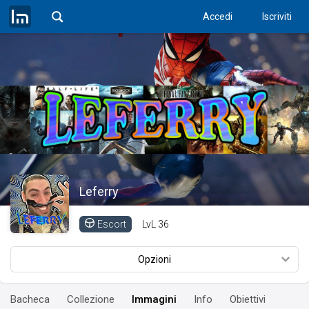
Accedi
Iscriviti
Leferry
LvL
36
Escort
Opzioni
Bacheca
Collezione
Immagini
Info
Obiettivi