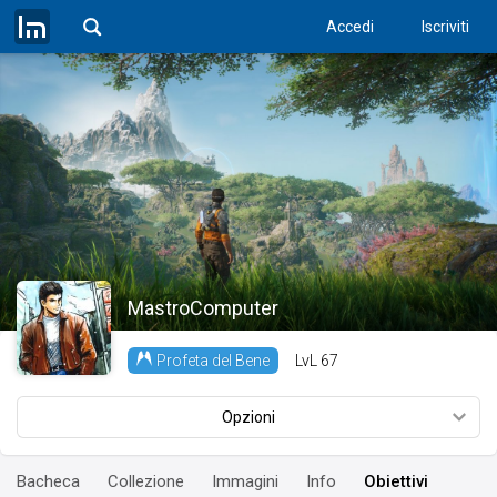
Accedi
Iscriviti
MastroComputer
LvL
67
Profeta del Bene
Opzioni
Bacheca
Collezione
Immagini
Info
Obiettivi