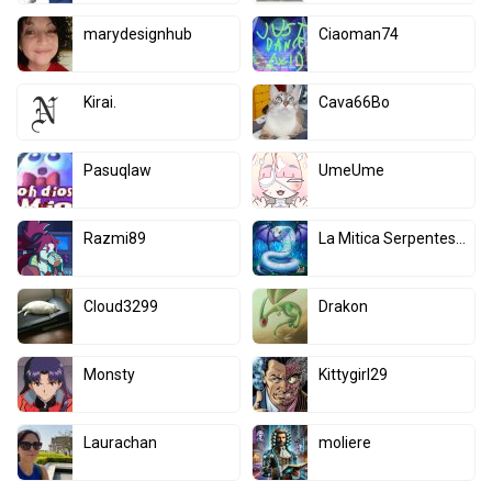
marydesignhub
Ciaoman74
Kirai.
Cava66Bo
Pasuqlaw
UmeUme
Razmi89
La Mitica Serpentessa
Cloud3299
Drakon
Monsty
Kittygirl29
Laurachan
moliere