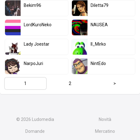
Bekim96
Diletta79
LordKuroNeko
NAUSEA
Lady Joestar
Il_Mirko
NarpoJuri
NintEdo
1
2
>
© 2026
Ludomedia
Novità
Domande
Mercatino