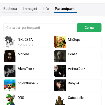
Bacheca
Immagini
Info
Partecipanti
RIKUGETA
MikSops
Fondatore
Morkira
Cease
AlexsTrexx
Anima Dark
pqjdyfbub467
Baby94
DRS
Catsopalle