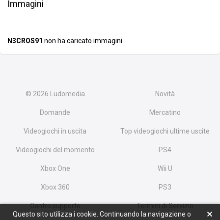
Immagini
N3CROS91
non ha caricato immagini.
© 2026
Ludomedia
Novità
Domande
Mercatino
Videogiochi in uscita
Top videogiochi ultime uscite
Videogiochi del momento
PS4
Xbox One
Wii U
Xbox 360
PS3
Centro supporto
Termini di Servizio
Questo sito utilizza i cookie. Continuando la navigazione o