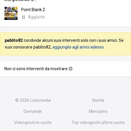
Point Blank 2
Aggiunto
pablito82
condivide alcuni suoi interventi solo con i suoi amici. Se
vuoi conoscere pablito82,
aggiungilo agli amici adesso
.
Non ci sono interventi da mostrare 😔
© 2026
Ludomedia
Novità
Domande
Mercatino
Videogiochi in uscita
Top videogiochi ultime uscite