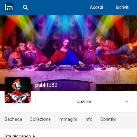
Accedi
Iscriviti
pablito82
Opzioni
Bacheca
Collezione
Immagini
Info
Obiettivi
Sta giocando a…