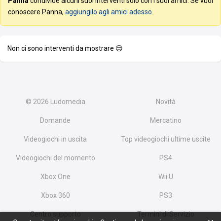
Panna
condivide alcuni suoi interventi solo con i suoi amici. Se vuoi
conoscere Panna,
aggiungilo agli amici adesso
.
Non ci sono interventi da mostrare 😔
© 2026
Ludomedia
Novità
Domande
Mercatino
Videogiochi in uscita
Top videogiochi ultime uscite
Videogiochi del momento
PS4
Xbox One
Wii U
Xbox 360
PS3
Centro supporto
Termini di Servizio