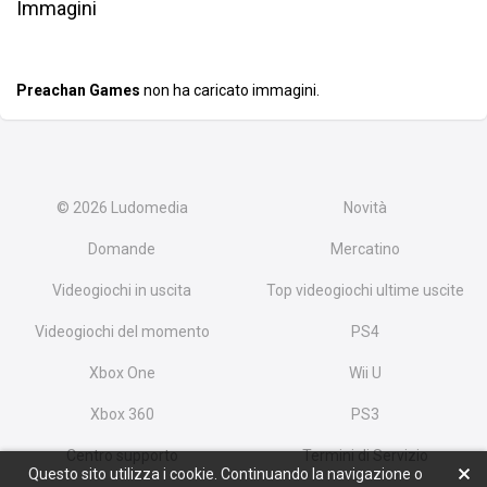
Immagini
Preachan Games
non ha caricato immagini.
© 2026
Ludomedia
Novità
Domande
Mercatino
Videogiochi in uscita
Top videogiochi ultime uscite
Videogiochi del momento
PS4
Xbox One
Wii U
Xbox 360
PS3
Centro supporto
Termini di Servizio
Questo sito utilizza i cookie. Continuando la navigazione o