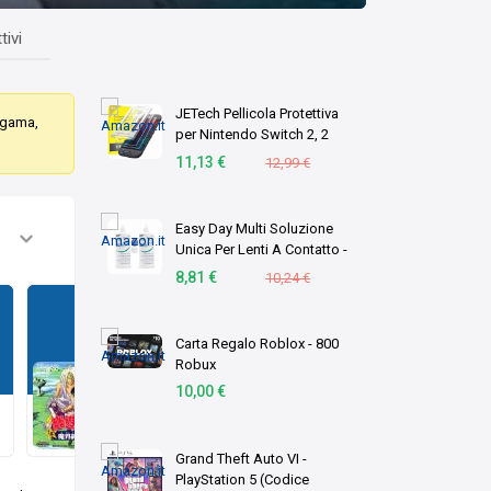
tivi
JETech Pellicola Protettiva
migama,
per Nintendo Switch 2, 2
Pezzi
11,13 €
12,99 €
Easy Day Multi Soluzione
Unica Per Lenti A Contatto -
Duopack 2 X 360 ml
8,81 €
10,24 €
Carta Regalo Roblox - 800
Robux
Yuu Yuu Hakusho Dai 4 Tama: Makai Touitsu
10,00 €
Aggiunto
Aggiun
18 mag 25
18 mag 25
Grand Theft Auto VI -
PlayStation 5 (Codice