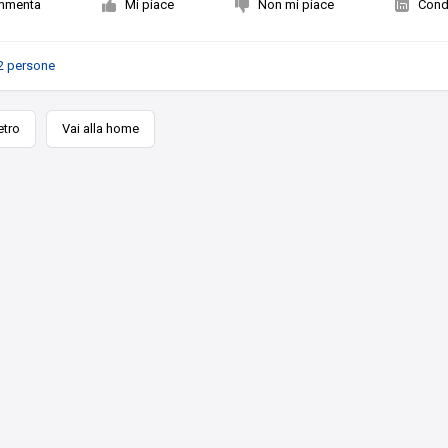
mmenta
Mi piace
Non mi piace
Condi
2 persone
etro
Vai alla home