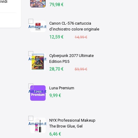
vidi
download)
79,98 €
Canon CL-576 cartuccia
d'inchiostro colore originale
1 pz C/M/Y (OEM Canon CL-
12,59 €
14,99 €
576 Tri-Colour Original
Standard Capacity Ink
Cartridge)
Cyberpunk 2077 Ultimate
Edition PS5
28,70 €
59,99 €
Luna Premium
9,99 €
NYX Professional Makeup
The Brow Glue, Gel
Trasparente per
6,46 €
Sopracciglia Effetto