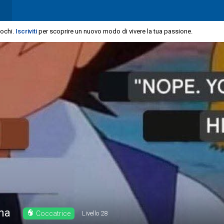
iochi.
Iscriviti
per scoprire un nuovo modo di vivere la tua passione.
ma
Coccatrice
Livello
28