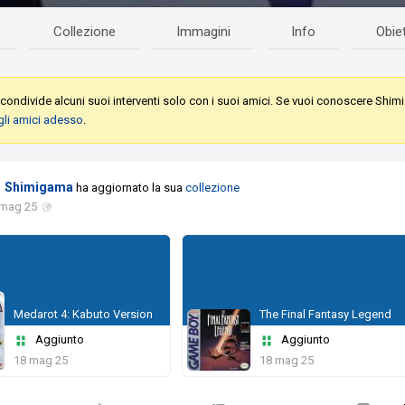
Collezione
Immagini
Info
Obiet
condivide alcuni suoi interventi solo con i suoi amici. Se vuoi conoscere Shi
gli amici adesso
.
Shimigama
ha aggiornato la sua
collezione
 mag 25
Medarot 4: Kabuto Version
The Final Fantasy Legend
Aggiunto
Aggiunto
18 mag 25
18 mag 25