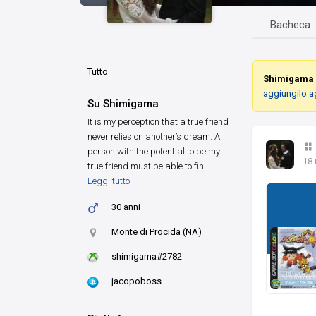
Bacheca
Tutto
Shimigama
aggiungilo a
Su Shimigama
It is my perception that a true friend
never relies on another’s dream. A
person with the potential to be my
18
true friend must be able to fin …
Leggi tutto
30 anni
Monte di Procida (NA)
shimigama#2782
jacopoboss