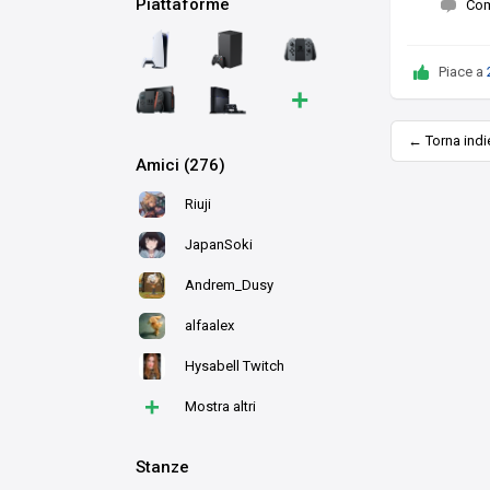
Piattaforme
Co
Piace a
+
← Torna indi
Amici (276)
Riuji
JapanSoki
Andrem_Dusy
alfaalex
Hysabell Twitch
+
Mostra altri
Stanze