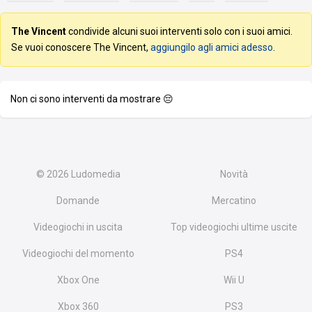
The Vincent
condivide alcuni suoi interventi solo con i suoi amici.
Se vuoi conoscere The Vincent,
aggiungilo agli amici adesso
.
Non ci sono interventi da mostrare 😔
© 2026
Ludomedia
Novità
Domande
Mercatino
Videogiochi in uscita
Top videogiochi ultime uscite
Videogiochi del momento
PS4
Xbox One
Wii U
Xbox 360
PS3