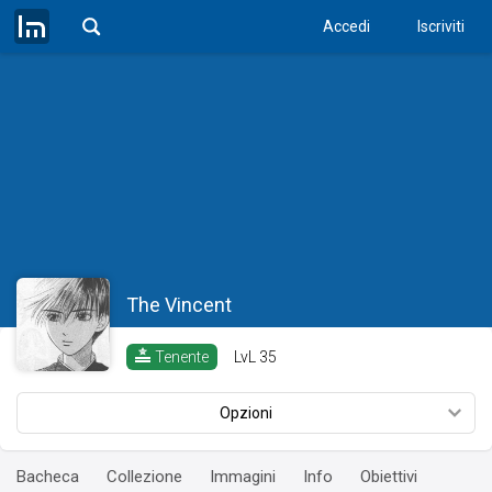
Accedi
Iscriviti
The Vincent
LvL
35
Tenente
Opzioni
Bacheca
Collezione
Immagini
Info
Obiettivi