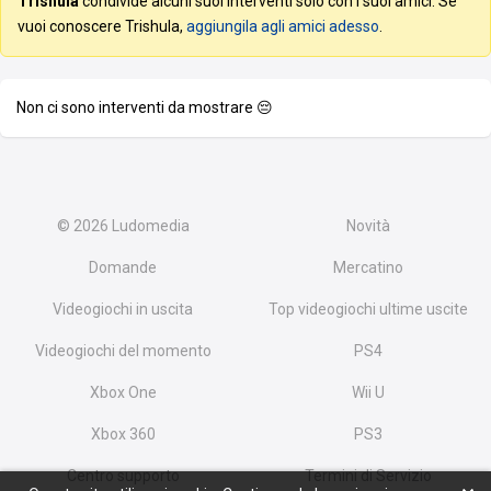
Trishula
condivide alcuni suoi interventi solo con i suoi amici. Se
vuoi conoscere Trishula,
aggiungila agli amici adesso
.
Non ci sono interventi da mostrare 😔
© 2026
Ludomedia
Novità
Domande
Mercatino
Videogiochi in uscita
Top videogiochi ultime uscite
Videogiochi del momento
PS4
Xbox One
Wii U
Xbox 360
PS3
Centro supporto
Termini di Servizio