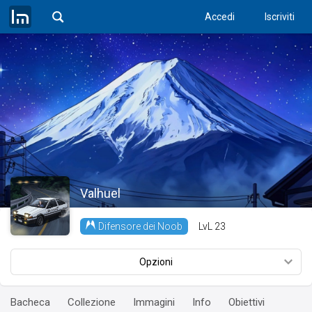
Accedi
Iscriviti
Valhuel
LvL
23
Difensore dei Noob
Opzioni
Bacheca
Collezione
Immagini
Info
Obiettivi