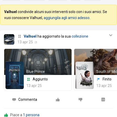
Valhuel
condivide alcuni suoi interventi solo con i suoi amici. Se
vuoi conoscere Valhuel,
aggiungila agli amici adesso
.
Valhuel
ha aggiornato la sua
collezione
13 apr 25
Blue Prince
South of Mi
Aggiunto
Finito
13 apr 25
13 apr 25
Commenta
Piace a
1 persona