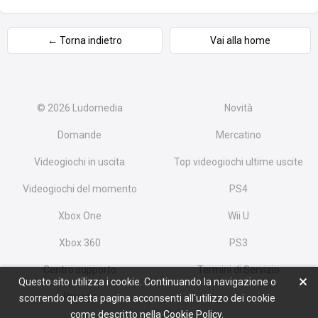
← Torna indietro
Vai alla home
© 2026
Ludomedia
Novità
Domande
Mercatino
Videogiochi in uscita
Top videogiochi ultime uscite
Videogiochi del momento
PS4
Xbox One
Wii U
Xbox 360
PS3
Centro supporto
Termini di Servizio
Questo sito utilizza i cookie. Continuando la navigazione o
Privacy
scorrendo questa pagina acconsenti all'utilizzo dei cookie
come descritto nella
Cookie Policy
.