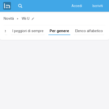
Accedi
Iscriviti
Novità
Wii U
empre
I peggiori di sempre
Per genere
Elenco alfabetico