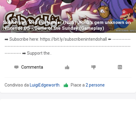
Solatorobo: Red the Hunter (NDS) JRPG's gem unknown on
Nintendo DS - Game of the Sunday (Gameplay)
➡️ Subscribe here: https://bit.ly/subscribenintendohall ⬅️ ------------
-----------------------------------------------------------------------------------
----------- ➡️ Support the..
Commenta
Condiviso da
LuigiEdgeworth
.
Piace a
2 persone