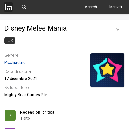
Accedi
Iscriviti
Disney Melee Mania
iOS
Genere
Picchiaduro
Data di uscita
17 dicembre 2021
Sviluppatore
Mighty Bear Games Pte.
Recensioni critica
7
1 sito