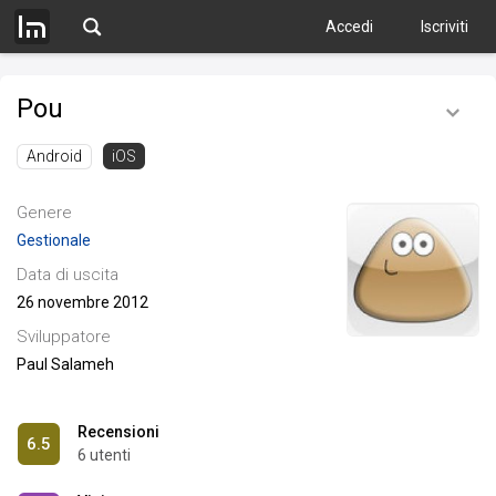
Accedi
Iscriviti
Pou
Android
iOS
Genere
Gestionale
Data di uscita
26 novembre 2012
Sviluppatore
Paul Salameh
Recensioni
6.5
6 utenti