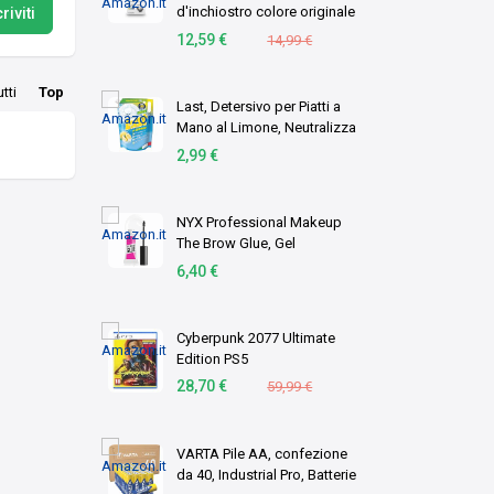
d'inchiostro colore originale
riviti
1 pz C/M/Y (OEM Canon CL-
12,59 €
14,99 €
576 Tri-Colour Original
Standard Capacity Ink
utti
Top
Cartridge)
Last, Detersivo per Piatti a
Mano al Limone, Neutralizza
gli Odori, Azione
2,99 €
Sgrassante - Formato
Scorta, 1,8 Litri
NYX Professional Makeup
The Brow Glue, Gel
Trasparente per
6,40 €
Sopracciglia Effetto
Laminazione, Per Ciglia
Scolpite dal Finish Naturale,
Cyberpunk 2077 Ultimate
Fino a …
Edition PS5
28,70 €
59,99 €
VARTA Pile AA, confezione
da 40, Industrial Pro, Batterie