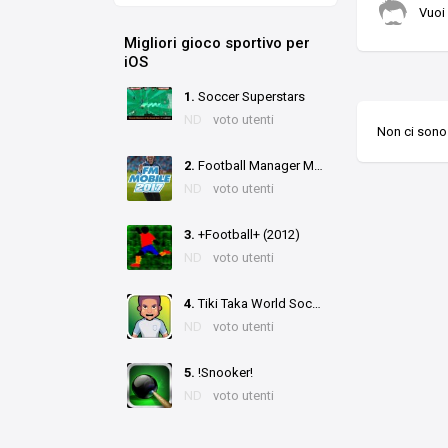
Vuoi
Migliori gioco sportivo per
iOS
1.
Soccer Superstars
ND
voto utenti
Non ci sono 
2.
Football Manager Mobile 2017
ND
voto utenti
3.
+Football+ (2012)
ND
voto utenti
4.
Tiki Taka World Soccer
ND
voto utenti
5.
!Snooker!
ND
voto utenti