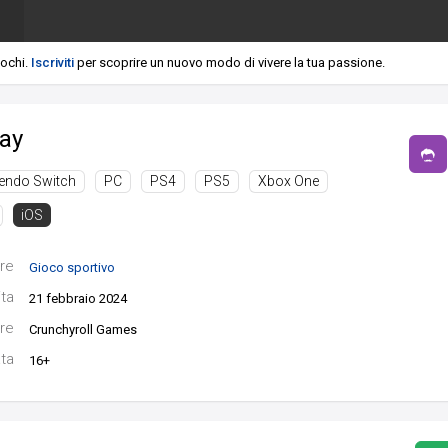
iochi.
Iscriviti
per scoprire un nuovo modo di vivere la tua passione.
ay
tendo Switch
PC
PS4
PS5
Xbox One
iOS
re
Gioco sportivo
ita
21 febbraio 2024
re
Crunchyroll Games
ata
16+