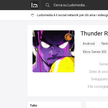
Ludomedia è il social network per chi ama i videog
Thunder R
Android
Nin
Xbox Series X|S
Gene
Data di usc
Sviluppato
Età consigli
Tutto