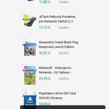
Alcaline, 1,5V, pacco di
11,80 €
16,98 €
stoccaggio in imballaggio
ecologico, Made in
Germany [Esc …
JETech Pellicola Protettiva
per Nintendo Switch 2, 2
Pezzi
11,13 €
12,99 €
Assassin's Creed Black Flag
Resynced Launch Edition
(PS5)
56,91 €
59,90 €
Minecraft - Videogioco
Nintendo - Ed. Italiana -
Versione su scheda
23,99 €
29,99 €
PlayStation Store Gift Card
50 EUR | Ricarica
Portafoglio PSN | Account
50,00 €
italiano | PS5/PS4 Codice