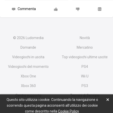
Commenta
© 2026
Ludomedia
Novità
Domande
Mercatino
Videogiochi in uscita
Top videogiochi ultime uscite
Videogiochi del momento
PS4
Xbox One
Wii U
Xbox 360
PS3
Centro supporto
Termini di Servizio
Questo sito utilizza i cookie. Continuando la navigazione o
Privacy
scorrendo questa pagina acconsenti all'utilizzo dei cookie
come descritto nella
Cookie Policy
.