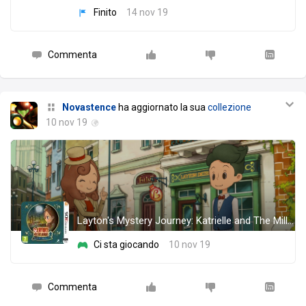
Finito
14 nov 19
Commenta
Novastence
ha aggiornato la sua
collezione
10 nov 19
Layton's Mystery Journey: Katrielle and The Millionaires' Conspiracy
Ci sta giocando
10 nov 19
Commenta