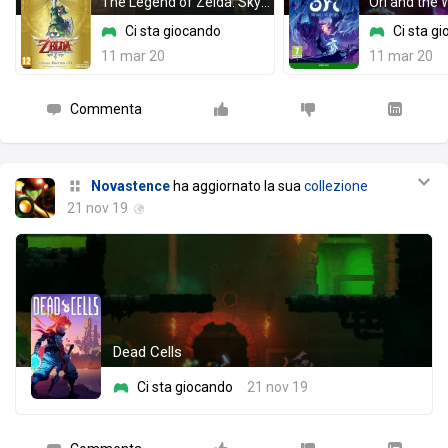
The Legend of Zelda: Skyward Sword
Ci sta giocando
Ci sta g
11 mar 20
11 mar 20
Commenta
Novastence
ha aggiornato la sua
collezione
21 nov 19
Dead Cells
Ci sta giocando
21 nov 19