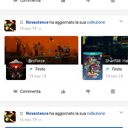
Commenta
Novastence
ha aggiornato la sua
collezione
19 nov 19
Broforce
Shantae: Ha
Finito
Finito
19 nov 19
19 nov 19
Commenta
Novastence
ha aggiornato la sua
collezione
16 nov 19