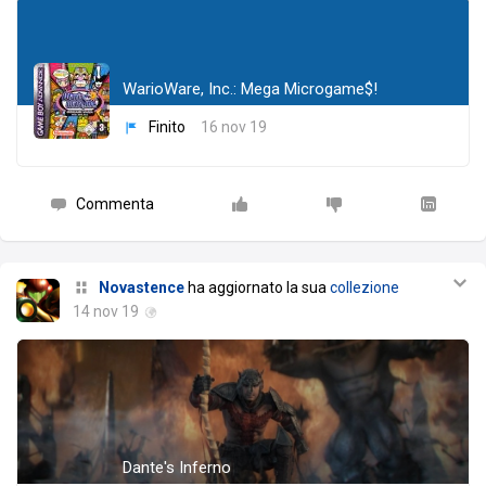
WarioWare, Inc.: Mega Microgame$!
Finito
16 nov 19
Commenta
Novastence
ha aggiornato la sua
collezione
14 nov 19
Dante's Inferno