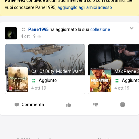
Pane1995
condivide alcuni suoi interventi solo con i suoi amici. Se
vuoi conoscere Pane1995,
aggiungilo agli amici adesso
.
Pane1995
ha aggiornato la sua
collezione
4 ott 19
Call Of Duty: Modern Warfare 2
Max Payne 
Aggiunto
Aggiunt
4 ott 19
4 ott 19
Commenta