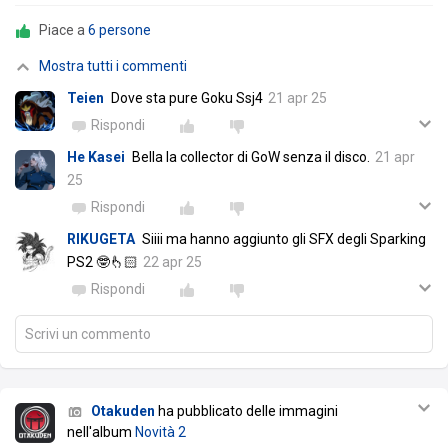
Piace a
6 persone
Mostra tutti i commenti
Teien
Dove sta pure Goku Ssj4
21 apr 25
Rispondi
He Kasei
Bella la collector di GoW senza il disco.
21 apr
25
Rispondi
RIKUGETA
Siiii ma hanno aggiunto gli SFX degli Sparking
PS2 🤓👆🏻
22 apr 25
Rispondi
Scrivi un commento
Otakuden
ha pubblicato delle immagini
nell'album
Novità 2