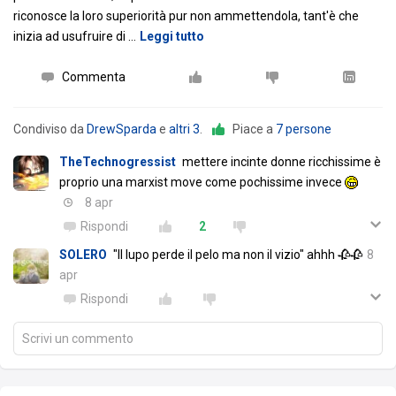
riconosce la loro superiorità pur non ammettendola, tant'è che
inizia ad usufruire di
…
Leggi tutto
Commenta
Condiviso da
DrewSparda
e
altri 3
.
Piace a
7 persone
TheTechnogressist
mettere incinte donne ricchissime è
proprio una marxist move come pochissime invece
8 apr
Rispondi
2
SOLERO
"Il lupo perde il pelo ma non il vizio" ahhh 🥀🥀
8
apr
Rispondi
Scrivi un commento