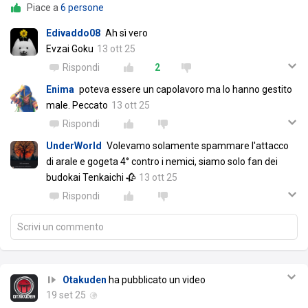
Piace a
6 persone
Edivaddo08
Ah sì vero
Evzai Goku
13 ott 25
Rispondi
2
Enima
poteva essere un capolavoro ma lo hanno gestito
male. Peccato
13 ott 25
Rispondi
UnderWorld
Volevamo solamente spammare l'attacco
di arale e gogeta 4° contro i nemici, siamo solo fan dei
budokai Tenkaichi 🥀
13 ott 25
Rispondi
Scrivi un commento
Otakuden
ha pubblicato un video
19 set 25