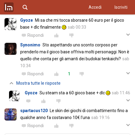
Accedi
Iscriviti
Mostra tutti i commenti
Gyoze
Mi sa che mi tocca sborsare 60 euro per il gioco
base + dlc finalmente
sab 00:33
Rispondi
Synonimo
Sto aspettando uno sconto corposo per
prenderlo ma il gioco base offriva molti personaggi. Non è
quello che conta per gli amanti dei budokai tenkaichi?
sab
10:34
Rispondi
1
Mostra tutte le risposte
Gyoze
Su steam sta a 60 gioco base + dlc
sab 11:46
spartacus120
Le skin dei giochi di combattimento fino a
qualche anno fa costavano 10€ l'una
sab 19:16
Rispondi