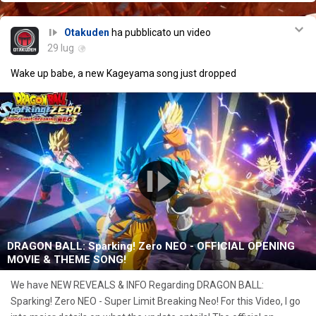
Otakuden
ha pubblicato un video
29 lug
Wake up babe, a new Kageyama song just dropped
DRAGON BALL: Sparking! Zero NEO - OFFICIAL OPENING
MOVIE & THEME SONG!
We have NEW REVEALS & INFO Regarding DRAGON BALL:
Sparking! Zero NEO - Super Limit Breaking Neo! For this Video, I go