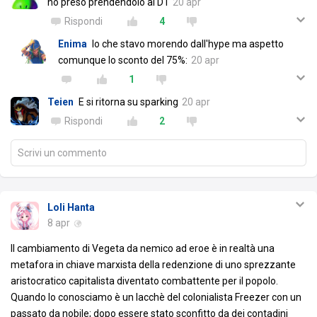
ho preso prendendolo al D1
20 apr
Rispondi
4
Enima
Io che stavo morendo dall'hype ma aspetto
comunque lo sconto del 75%:
20 apr
1
Teien
E si ritorna su sparking
20 apr
Rispondi
2
Scrivi un commento
Loli Hanta
8 apr
Il cambiamento di Vegeta da nemico ad eroe è in realtà una
metafora in chiave marxista della redenzione di uno sprezzante
aristocratico capitalista diventato combattente per il popolo.
Quando lo conosciamo è un lacchè del colonialista Freezer con un
passato da nobile; dopo essere stato sconfitto da dei contadini