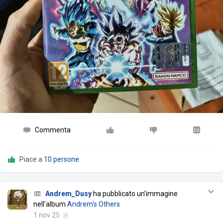
Commenta
Piace a
10 persone
Andrem_Dusy
ha pubblicato un'immagine
nell'album
Andrem's Others
1 nov 25