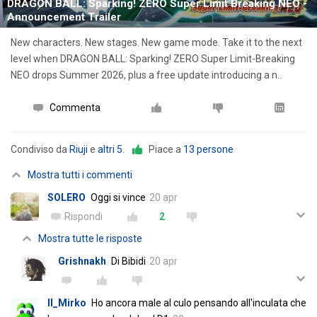
DRAGON BALL: Sparking! ZERO Super Limit Breaking NEO -
Announcement Trailer
New characters. New stages. New game mode. Take it to the next
level when DRAGON BALL: Sparking! ZERO Super Limit-Breaking
NEO drops Summer 2026, plus a free update introducing a n..
Commenta
Condiviso da
Riuji
e
altri 5
.
Piace a
13 persone
Mostra tutti i commenti
SOLERO
Oggi si vince
20 apr
Rispondi
2
Mostra tutte le risposte
Grishnakh
Di Bibidi
20 apr
Il_Mirko
Ho ancora male al culo pensando all'inculata che