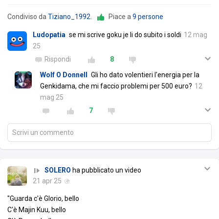
Condiviso da
Tiziano_1992
.
Piace a
9 persone
Ludopatia
se mi scrive goku je li do subito i soldi
12 mag
25
Rispondi
8
Wolf O Donnell
Gli ho dato volentieri l'energia per la
Genkidama, che mi faccio problemi per 500 euro?
12
mag 25
7
Scrivi un commento
SOLERO
ha pubblicato un video
21 apr 25
"Guarda c'è Glorio, bello
C'è Majin Kuu, bello