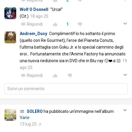
Wolf O Donnell
"Urca!"
(Cit.)
18 ago 25
Rispondi
1
Andrem_Dusy
Complimenti!! Io ho soltanto il primo
(quello con Re Gourmet), l'eroe del Pianeta Conuts,
l'ultima battaglia con Goku Jr. e lo special cammino degli
eroi... Fortunatamente che l'Anime Factory ha annunciato
una nuova riedizione sia in DVD che in Blu-ray 🙂❤️👍🏻
19
ago 25
Rispondi
Scrivi un commento
SOLERO
ha pubblicato un'immagine nell'album
Varie
13 lug 25