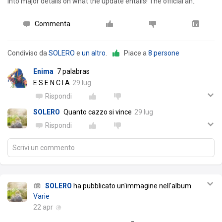
into major details on what the update entails! The official an..
Commenta
Condiviso da
SOLERO
e
un altro
.
Piace a
8 persone
Enima
7 palabras
E S E N C I A
29 lug
Rispondi
SOLERO
Quanto cazzo si vince
29 lug
Rispondi
Scrivi un commento
SOLERO
ha pubblicato un'immagine nell'album
Varie
22 apr