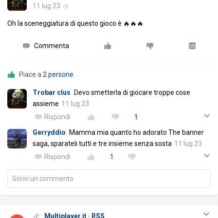
11 lug 23
Oh la sceneggiatura di questo gioco è 🔥🔥🔥
Commenta
Piace a
2 persone
Trobar clus
Devo smetterla di giocare troppe cose
assieme
11 lug 23
Rispondi
1
Gerryddio
Mamma mia quanto ho adorato The banner
saga, sparateli tutti e tre insieme senza sosta
11 lug 23
Rispondi
1
Scrivi un commento
Multiplayer.it · RSS