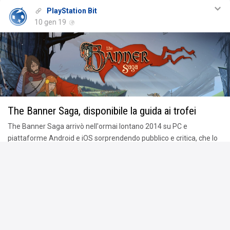
PlayStation Bit
10 gen 19
The Banner Saga, disponibile la guida ai trofei
The Banner Saga arrivò nell'ormai lontano 2014 su PC e
piattaforme Android e iOS sorprendendo pubblico e critica, che lo
premiò con ottimi voti. A due anni di distanza, grazie a Versus Evil,
questa pi … · Leggi tutto l'articolo
Commenta
Condiviso da
popcornking
.
Piace a
2 persone