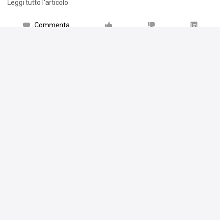
Leggi tutto l'articolo
Commenta
Condiviso da
Sam Fisher
.
Piace a
11 persone
AleAlex
Me lo guarderò
16 ago 22
Rispondi
Matti Logan
Bene
16 ago 22
Rispondi
Altar
Già preso in Dvd mesi fa
16 ago 22
Rispondi
Scrivi un commento
PlayStation Bit
18 giu 22