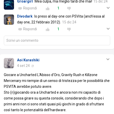
Groargirl
Mea culpa, ma meglio tardi che mai!
15 dic 24
Rispondi
1
Divodark
Io preso al day-one con PSVita (anch'essa al
day one, 22 febbraio 2012).
15 dic 24
Rispondi
1
Scrivi un commento
Aoi Kurashiki
4 set 24
Giocare a Uncharted L'Abisso d'Oro, Gravity Rush e Killzone
Mercenary mi riempie di un senso di tristezza per le possibilità che
PSVITA avrebbe potuto avere.
Sto (ri)giocando ora a Uncharted e ancora non mi capacito di
come possa girare su questa console, considerando che dopo i
primi anni non ci sono stati quasi più giochi in grado di sfruttare
così tanto le potenzialità dell'hardware.