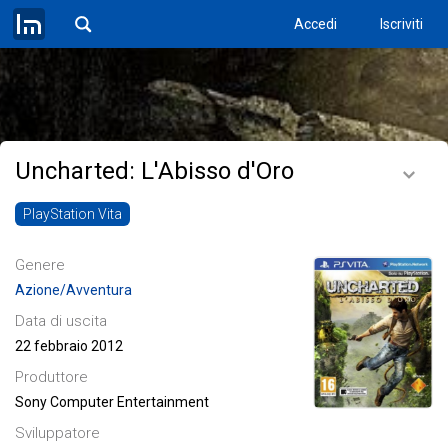
Accedi
Iscriviti
Uncharted: L'Abisso d'Oro
PlayStation Vita
Genere
Azione/Avventura
Data di uscita
22 febbraio 2012
Produttore
Sony Computer Entertainment
Sviluppatore