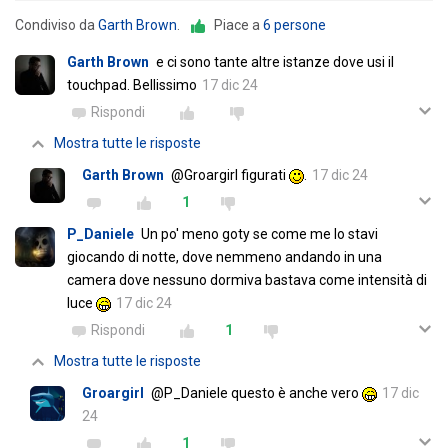
Condiviso da
Garth Brown
.
Piace a
6 persone
Garth Brown
e ci sono tante altre istanze dove usi il
touchpad. Bellissimo
17 dic 24
Rispondi
Mostra tutte le risposte
Garth Brown
@Groargirl figurati
.
17 dic 24
1
P_Daniele
Un po' meno goty se come me lo stavi
giocando di notte, dove nemmeno andando in una
camera dove nessuno dormiva bastava come intensità di
luce
17 dic 24
Rispondi
1
Mostra tutte le risposte
Groargirl
@P_Daniele questo è anche vero
17 dic
24
1