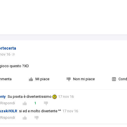
rtecerta
nov 16
gioco questo ?XD
mmenta
Mi piace
Non mi piace
Condi
nty
Su psvita è divertentissimo
17 nov 16
Rispondi
1
uzaki93LR
si ed e molto divertente ^^
17 nov 16
Rispondi