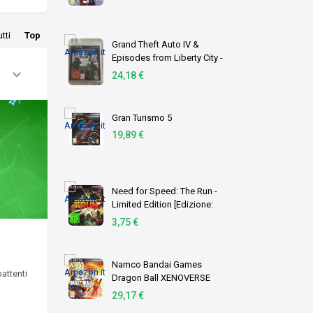
utti
Top
Grand Theft Auto IV &
Episodes from Liberty City -
The Complete Edition
24,18 €
[Edizione: Germania]
Gran Turismo 5
19,89 €
Need for Speed: The Run -
Limited Edition [Edizione:
Germania]
3,75 €
Namco Bandai Games
battenti
Dragon Ball XENOVERSE
PS3 PlayStation 3
29,17 €
videogioco