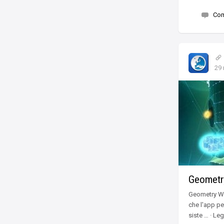
Co
29
Geometry
Geometry Wa
che l'app pe
siste … · Leg