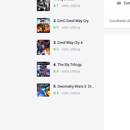
Co
8.7
voto critica
Condiviso 
2.
DmC Devil May Cry
8.5
voto critica
3.
Devil May Cry 4
8.5
voto critica
4.
The Sly Trilogy
8.4
voto critica
5.
Geometry Wars 3: Dimensions
8.4
voto critica