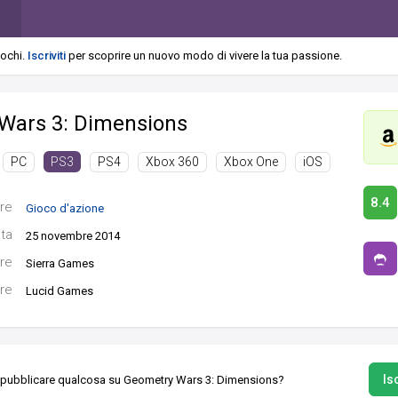
iochi.
Iscriviti
per scoprire un nuovo modo di vivere la tua passione.
Wars 3: Dimensions
PC
PS4
Xbox 360
Xbox One
iOS
PS3
8.4
re
Gioco d'azione
ita
25 novembre 2014
re
Sierra Games
re
Lucid Games
Isc
 pubblicare qualcosa su Geometry Wars 3: Dimensions?