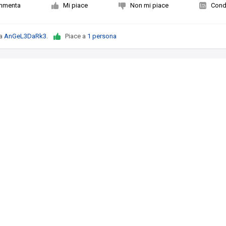
mmenta
Mi piace
Non mi piace
Condi
da
AnGeL3DaRk3
.
Piace a
1 persona