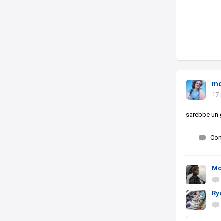
mo
17 
sarebbe un 
Co
Mo
Ry