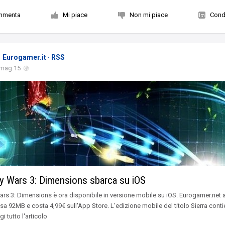
mmenta
Mi piace
Non mi piace
Condi
Eurogamer.it · RSS
 mag 15
 Wars 3: Dimensions sbarca su iOS
rs 3: Dimensions è ora disponibile in versione mobile su iOS. Eurogamer.net 
sa 92MB e costa 4,99€ sull'App Store. L'edizione mobile del titolo Sierra cont
gi tutto l'articolo