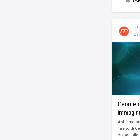
Co
29
Geometry
immagin
Abbiamo pub
l'arrivo di 
disponibile …