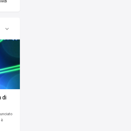
vidi
 di
nunciato
 è