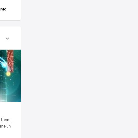
vidi
afferma
iene un