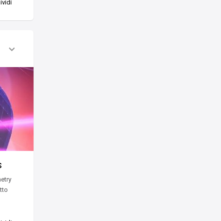
vidi
s
metry
tto