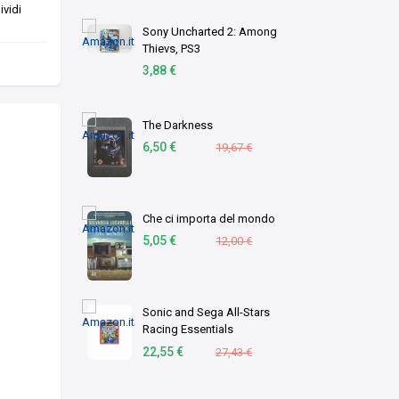
vidi
Sony Uncharted 2: Among
Thievs, PS3
3,88 €
The Darkness
6,50 €
19,67 €
Che ci importa del mondo
5,05 €
12,00 €
Sonic and Sega All-Stars
Racing Essentials
(PlayStation 3) [Edizione:
22,55 €
27,43 €
Regno Unito]