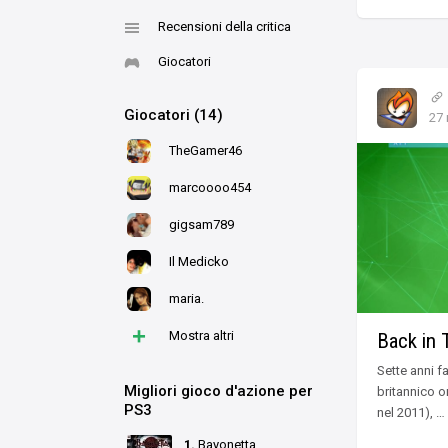
Recensioni della critica
Giocatori
Giocatori (14)
27 
TheGamer46
marcoooo454
gigsam789
Il Medicko
maria.
+
Mostra altri
Back in
Sette anni 
Migliori gioco d'azione per
britannico o
PS3
nel 2011), … 
1.
Bayonetta