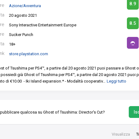
8.9
re
Azione/Avventura
ita
20 agosto 2021
8.5
re
Sony Interactive Entertainment Europe
re
Sucker Punch
ata
18+
ink
store.playstation.com
ost of Tsushima per PS4™, a partire dal 20 agosto 2021 puoi passare a Ghost
 possiedi già Ghost of Tsushima per PS4™, a partire dal 20 agosto 2021 puoi
o di €10.00 ‎
- Iki Island expansion.*
- Modalità cooperativ
…
Leggi tutto
Isc
 pubblicare qualcosa su Ghost of Tsushima: Director's Cut?
Visualizza
T