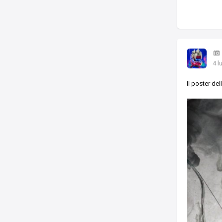
4 l
Il poster de