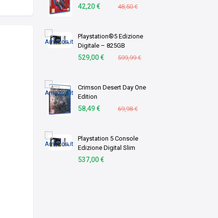
42,20 €
48,50 €
Playstation®5 Edizione
Digitale – 825GB
529,00 €
599,99 €
Crimson Desert Day One
Edition
58,49 €
69,98 €
Playstation 5 Console
Edizione Digital Slim
537,00 €