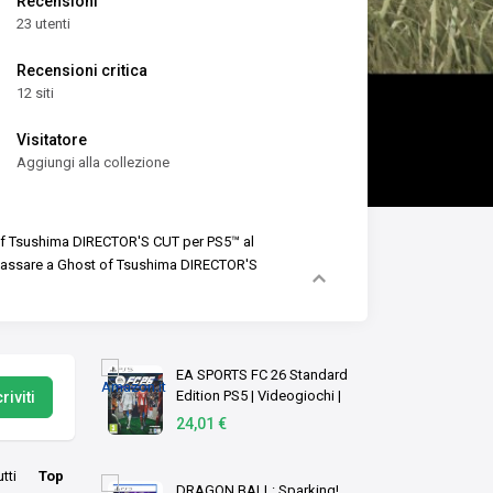
Recensioni
23 utenti
Recensioni critica
12 siti
Visitatore
Aggiungi alla collezione
 of Tsushima DIRECTOR'S CUT per PS5™ al
 passare a Ghost of Tsushima DIRECTOR'S
EA SPORTS FC 26 Standard
Edition PS5 | Videogiochi |
riviti
Italiano
24,01 €
utti
Top
DRAGON BALL: Sparking!