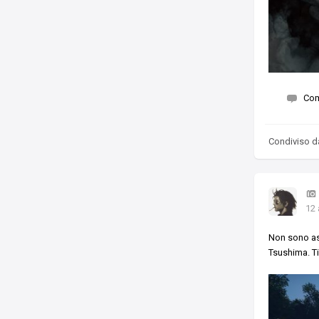
Co
Condiviso 
12 
Non sono as
Tsushima. Ti