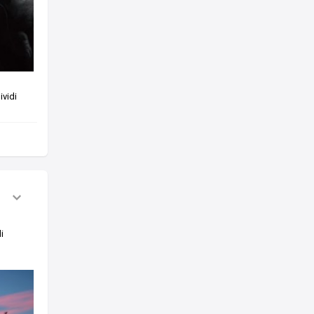
vidi
i