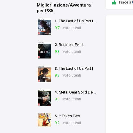
Piace a
Migliori azione/Avventura
per PS5
1.
The Last of Us Part II Remastered
9.7
voto utenti
2.
Resident Evil 4
9.3
voto utenti
3.
The Last of Us Part I
9.3
voto utenti
4.
Metal Gear Solid Delta: Snake Eater
9.3
voto utenti
5.
It Takes Two
9.2
voto utenti