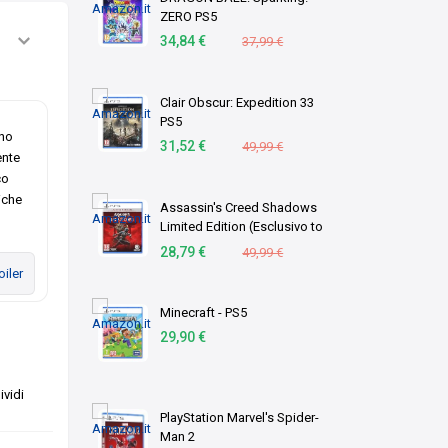
ZERO PS5
34,84 €
37,99 €
Clair Obscur: Expedition 33
PS5
ano
31,52 €
49,99 €
ente
co
iche
Assassin's Creed Shadows
Limited Edition (Esclusivo to
Amazon.it) (PS5)
28,79 €
49,99 €
iler
Minecraft - PS5
29,90 €
vidi
PlayStation Marvel's Spider-
Man 2