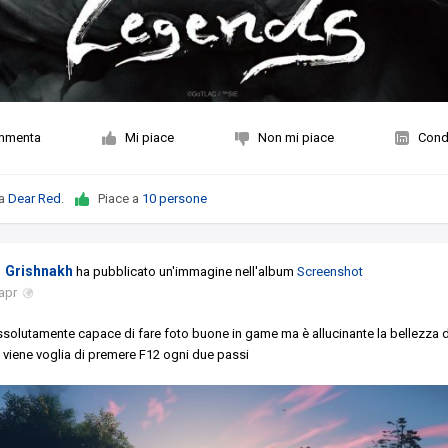
mmenta
Mi piace
Non mi piace
Condi
da
Dear Red
.
Piace a
10 persone
Grishnakh
ha pubblicato un'immagine nell'album
Screenshot
apr
solutamente capace di fare foto buone in game ma è allucinante la bellezza d
 viene voglia di premere F12 ogni due passi