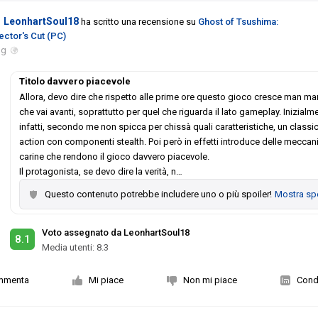
LeonhartSoul18
ha scritto una recensione su
Ghost of Tsushima:
ector's Cut (PC)
ug
Titolo davvero piacevole
Allora, devo dire che rispetto alle prime ore questo gioco cresce man m
che vai avanti, soprattutto per quel che riguarda il lato gameplay. Inizialm
infatti, secondo me non spicca per chissà quali caratteristiche, un classi
action con componenti stealth. Poi però in effetti introduce delle meccan
carine che rendono il gioco davvero piacevole.
Il protagonista, se devo dire la verità, n
…
Questo contenuto potrebbe includere uno o più spoiler!
Mostra spo
Voto assegnato da LeonhartSoul18
8.1
Media utenti:
8.3
mmenta
Mi piace
Non mi piace
Condi