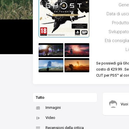
Gene
Data di usc
Produtto
Sviluppato
Età consigli
L
Se possiedi già Gh
costo di €29.99 .
Se
CUT per PS5™ al cost
Tutto
Vuoi
Immagini
Video
Recensioni della critica