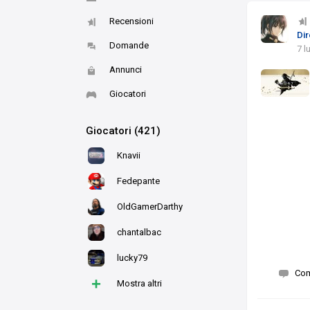
Recensioni
Dir
Domande
7 l
Annunci
Giocatori
Giocatori (421)
Knavii
Fedepante
OldGamerDarthy
chantalbac
lucky79
Co
+
Mostra altri