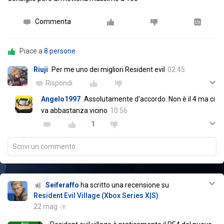
Commenta
Piace a
8 persone
Riuji
Per me uno dei migliori Resident evil
02:45
Rispondi
Angelo1997
Assolutamente d'accordo. Non è il 4 ma ci
va abbastanza vicino
10:56
1
Scrivi un commento
Seiferaffo
ha scritto una recensione su
Resident Evil Village (Xbox Series X|S)
22 mag