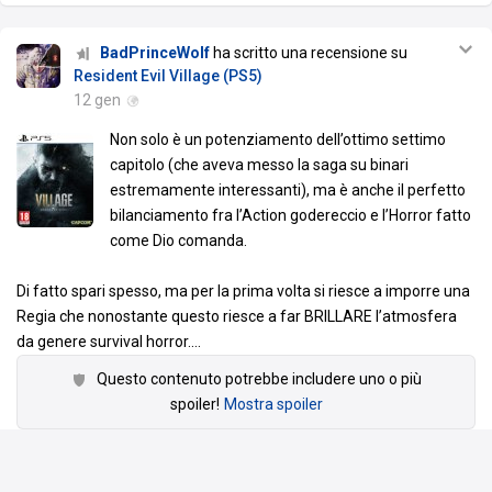
BadPrinceWolf
ha scritto una recensione su
Resident Evil Village (PS5)
12 gen
Non solo è un potenziamento dell’ottimo settimo
capitolo (che aveva messo la saga su binari
estremamente interessanti), ma è anche il perfetto
bilanciamento fra l’Action godereccio e l’Horror fatto
come Dio comanda.
Di fatto spari spesso, ma per la prima volta si riesce a imporre una
Regia che nonostante questo riesce a far BRILLARE l’atmosfera
da genere survival horror.
…
Questo contenuto potrebbe includere uno o più
spoiler!
Mostra spoiler
Voto assegnato da BadPrinceWolf
8.5
Media utenti:
8.8
·
Recensioni della critica: 8.7