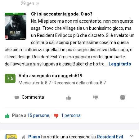
29 gen
Chi si accontenta gode. O no?
No. Mi spiace ma non mi accontento, non con questa
saga. Trovo che Village sia un buonissimo gioco, ma
un Resident Evil poco più che discreto. Si è rivelato un
continuo sali scendi per tantissime cose ma quella
che più mi influenza, quella che più è segno distintivo della saga, è
il level design. Resident Evil 7 mi era piaciuto molto, gran parte
dell'avventura si sviluppava a casa Baker che ho tro
…
Leggi tutto
Voto assegnato da nuggets619
7.5
Media utenti:
8.7
·
Recensioni della critica: 8.7
Commenta
Piace a
15 persone
,
1 persona
Piaso
ha scritto una recensione su
Resident Evil