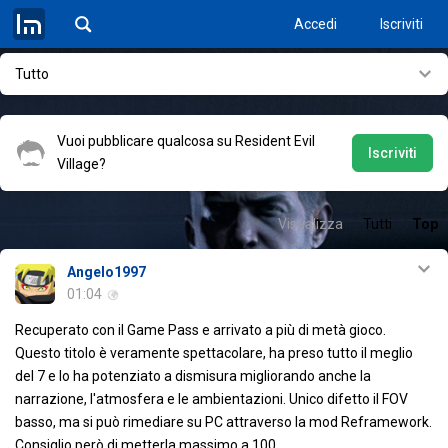
Accedi
Iscriviti
Tutto
Vuoi pubblicare qualcosa su Resident Evil
Iscriviti
Village?
Visualizza
Tutti
Top
Angelo1997
01:04
Recuperato con il Game Pass e arrivato a più di metà gioco.
Questo titolo è veramente spettacolare, ha preso tutto il meglio
del 7 e lo ha potenziato a dismisura migliorando anche la
narrazione, l'atmosfera e le ambientazioni. Unico difetto il FOV
basso, ma si può rimediare su PC attraverso la mod Reframework.
Consiglio però di metterla massimo a 100