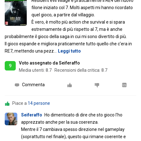
Resident evil village è praticamente il RE4 del nuovo
filone iniziato col 7. Molti aspetti mi hanno ricordato
quel gioco, a partire dal villaggio.
È vero, è molto più action che survival e si spara
estremamente di più rispetto al 7, ma è anche
probabilmente il gioco della saga in cui mi sono divertito di più.
Il gioco espande e migliora praticamente tutto quello che c'era in
RE7, mettendo una pezz
…
Leggi tutto
Voto assegnato da Seiferaffo
9
Media utenti:
8.7
·
Recensioni della critica: 8.7
Commenta
Piace a
14 persone
Seiferaffo
Ho dimenticato di dire che sto gioco l'ho
apprezzato anche per la sua coerenza.
Mentre il 7 cambiava spesso direzione nel gameplay
(soprattutto nel finale), questo qui rimane coerente e