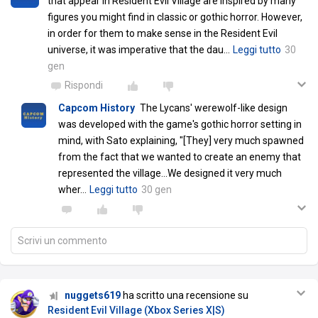
that appear in Resident Evil Village are inspired by many
figures you might find in classic or gothic horror. However,
in order for them to make sense in the Resident Evil
universe, it was imperative that the dau
…
Leggi tutto
30
gen
Rispondi
Capcom History
The Lycans' werewolf-like design
was developed with the game's gothic horror setting in
mind, with Sato explaining, "[They] very much spawned
from the fact that we wanted to create an enemy that
represented the village...We designed it very much
wher
…
Leggi tutto
30 gen
Scrivi un commento
nuggets619
ha scritto una recensione su
Resident Evil Village (Xbox Series X|S)