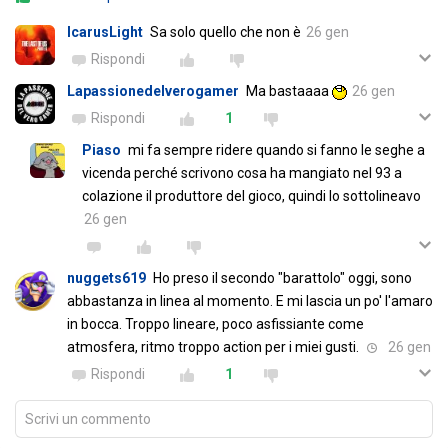
IcarusLight
Sa solo quello che non è
26 gen
Rispondi
Lapassionedelverogamer
Ma bastaaaa
26 gen
Rispondi
1
Piaso
mi fa sempre ridere quando si fanno le seghe a
vicenda perché scrivono cosa ha mangiato nel 93 a
colazione il produttore del gioco, quindi lo sottolineavo
26 gen
nuggets619
Ho preso il secondo "barattolo" oggi, sono
abbastanza in linea al momento. E mi lascia un po' l'amaro
in bocca. Troppo lineare, poco asfissiante come
atmosfera, ritmo troppo action per i miei gusti.
26 gen
Rispondi
1
Scrivi un commento