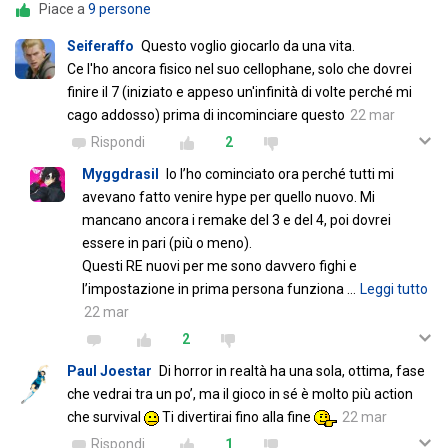
Piace a
9 persone
Seiferaffo
Questo voglio giocarlo da una vita.
Ce l'ho ancora fisico nel suo cellophane, solo che dovrei
finire il 7 (iniziato e appeso un'infinità di volte perché mi
cago addosso) prima di incominciare questo
22 mar
Rispondi
2
Myggdrasil
Io l’ho cominciato ora perché tutti mi
avevano fatto venire hype per quello nuovo. Mi
mancano ancora i remake del 3 e del 4, poi dovrei
essere in pari (più o meno).
Questi RE nuovi per me sono davvero fighi e
l’impostazione in prima persona funziona
…
Leggi tutto
22 mar
2
Paul Joestar
Di horror in realtà ha una sola, ottima, fase
che vedrai tra un po’, ma il gioco in sé è molto più action
che survival
Ti divertirai fino alla fine
22 mar
Rispondi
1