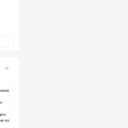
 passa
no
gino
per voi