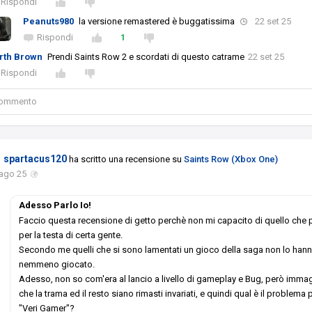
Rispondi
Peanuts980
la versione remastered è buggatissima
22 set 25
Rispondi
1
rth Brown
Prendi Saints Row 2 e scordati di questo catrame
22 set 25
Rispondi
 commento
spartacus120
ha scritto una recensione su
Saints Row (Xbox One)
 ago 25
Adesso Parlo Io!
Faccio questa recensione di getto perchè non mi capacito di quello che
per la testa di certa gente.
Secondo me quelli che si sono lamentati un gioco della saga non lo han
nemmeno giocato.
Adesso, non so com'era al lancio a livello di gameplay e Bug, però imma
che la trama ed il resto siano rimasti invariati, e quindi qual è il problema 
"Veri Gamer"?