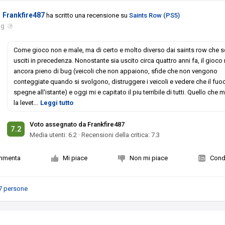
Frankfire487
ha scritto una recensione su
Saints Row (PS5)
ug
Come gioco non e male, ma di certo e molto diverso dai saints row che 
usciti in precedenza. Nonostante sia uscito circa quattro anni fa, il gioco 
ancora pieno di bug (veicoli che non appaiono, sfide che non vengono
conteggiate quando si svolgono, distruggere i veicoli e vedere che il fuo
spegne all'istante) e oggi mi e capitato il piu terribile di tutti. Quello che
la levet
…
Leggi tutto
Voto assegnato da Frankfire487
7.2
Media utenti:
6.2
·
Recensioni della critica: 7.3
mmenta
Mi piace
Non mi piace
Condi
7 persone