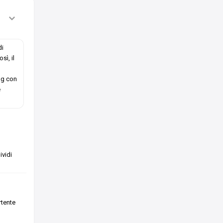
di
sì, il
ng con
e
vidi
rtente