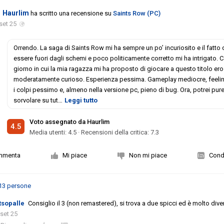
Haurlim
ha scritto una recensione su
Saints Row (PC)
set 25
Orrendo. La saga di Saints Row mi ha sempre un po’ incuriosito e il fatto 
essere fuori dagli schemi e poco politicamente corretto mi ha intrigato. Co
giorno in cui la mia ragazza mi ha proposto di giocare a questo titolo ero
moderatamente curioso. Esperienza pessima. Gameplay mediocre, feeli
i colpi pessimo e, almeno nella versione pc, pieno di bug. Ora, potrei pur
sorvolare su tut
…
Leggi tutto
Voto assegnato da Haurlim
4.5
Media utenti:
4.5
·
Recensioni della critica: 7.3
mmenta
Mi piace
Non mi piace
Condi
13 persone
tsopalle
Consiglio il 3 (non remastered), si trova a due spicci ed è molto dive
 set 25