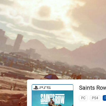
Saints Ro
PC
PS4