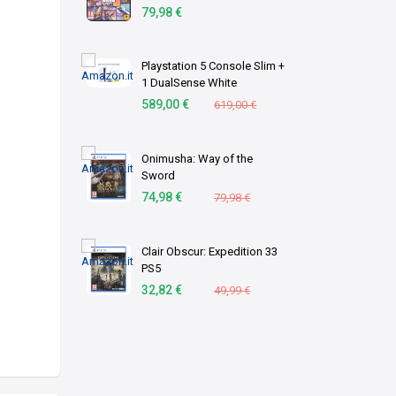
download)
79,98 €
Playstation 5 Console Slim +
1 DualSense White
589,00 €
619,00 €
Onimusha: Way of the
Sword
74,98 €
79,98 €
Clair Obscur: Expedition 33
PS5
32,82 €
49,99 €