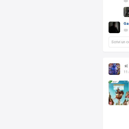
Ga
Scrivi un
11