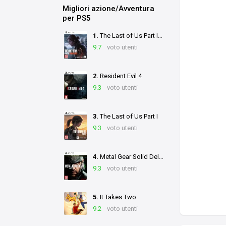
Migliori azione/Avventura
per PS5
1.
The Last of Us Part II Remastered
9.7
voto utenti
2.
Resident Evil 4
9.3
voto utenti
3.
The Last of Us Part I
9.3
voto utenti
4.
Metal Gear Solid Delta: Snake Eater
9.3
voto utenti
5.
It Takes Two
9.2
voto utenti