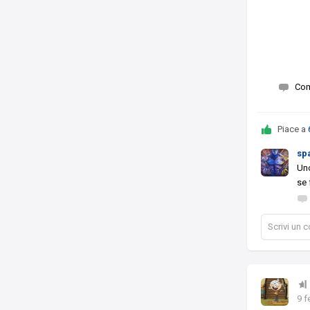
Co
Piace a
sp
Uno
se 
Scrivi un
9 f