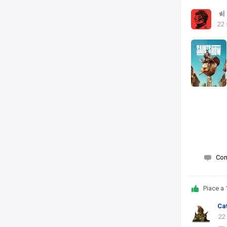
22 
Co
Piace a
Ca
22