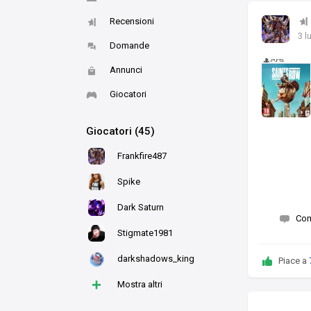
Recensioni
3 l
Domande
Annunci
Giocatori
Giocatori (45)
Frankfire487
Spike
Dark Saturn
Co
Stigmate1981
darkshadows_king
Piace a
+
Mostra altri