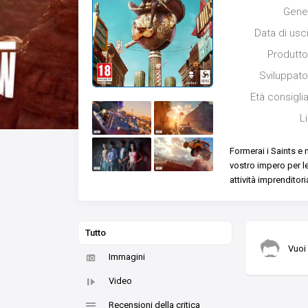
Gene
Data di usc
Produtto
Sviluppato
Età consigli
L
Formerai i Saints e n
vostro impero per le
attività imprenditoria
Tutto
Vuoi
Immagini
Video
Recensioni della critica