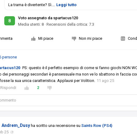
La trama è divertente? Sì.
…
Leggi tutto
Voto assegnato da spartacus120
8
Media utenti:
8
·
Recensioni della critica: 7.3
mmenta
Mi piace
Non mi piace
Condi
6 persone
artacus120
PS: questo è il perfetto esempio di come si fanno giochi NON W
 dei personaggi secondari è pansessuale ma non ve lo sbattono in faccia c
fosse la sua unica caratteristica. Applausi per Volition.
11 ago 25
Rispondi
2
 commento
Andrem_Dusy
ha scritto una recensione su
Saints Row (PS4)
eb 25