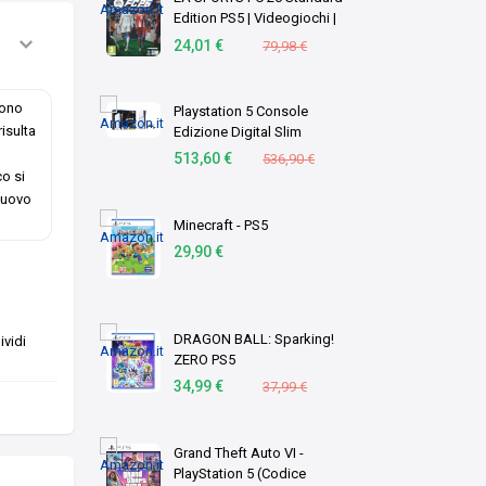
Edition PS5 | Videogiochi |
Italiano
24,01 €
79,98 €
sono
Playstation 5 Console
risulta
Edizione Digital Slim
513,60 €
536,90 €
co si
 muovo
Minecraft - PS5
29,90 €
DRAGON BALL: Sparking!
vidi
ZERO PS5
34,99 €
37,99 €
Grand Theft Auto VI -
PlayStation 5 (Codice