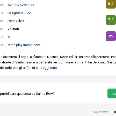
6.2
re
Azione/Avventura
ita
23 agosto 2022
7.3
re
Deep Silver
re
Volition
ata
18+
ink
store.playstation.com
e diventerai il capo, al fianco di Neenah, Kevin ed Eli. Insieme affronterete i Pant
 strade di Santo Ileso e vi batterete per dominare la città. In fin dei conti, Sain
le, solo che gli affari di c
…
Leggi tutto
Isc
 pubblicare qualcosa su Saints Row?
Visualizza
T