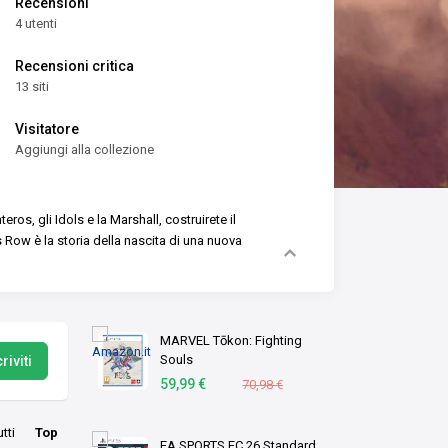
Recensioni
4 utenti
Recensioni critica
13 siti
Visitatore
Aggiungi alla collezione
eros, gli Idols e la Marshall, costruirete il
ts Row è la storia della nascita di una nuova
MARVEL Tōkon: Fighting
Souls
riviti
59,99 €
70,98 €
utti
Top
EA SPORTS FC 26 Standard