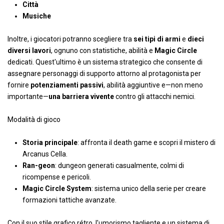
Città
Musiche
Inoltre, i giocatori potranno scegliere tra
sei tipi di armi
e
dieci
diversi lavori
, ognuno con statistiche, abilità e
Magic Circle
dedicati. Quest'ultimo è un sistema strategico che consente di
assegnare personaggi di supporto attorno al protagonista per
fornire
potenziamenti passivi
, abilità aggiuntive e—non meno
importante—
una barriera vivente
contro gli attacchi nemici.
Modalità di gioco
Storia principale
: affronta il death game e scopri il mistero di
Arcanus Cella.
Ran-geon
: dungeon generati casualmente, colmi di
ricompense e pericoli.
Magic Circle System
: sistema unico della serie per creare
formazioni tattiche avanzate.
Con il suo stile grafico rétro, l'umorismo tagliente e un sistema di