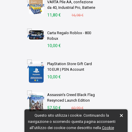
VARTA Pile AA, confezione
da 40, Industrial Pro, Batterie
Alcaline, 1,5V, pacco di
11,80 €
16,98 €
stoccaggio in imballaggio
ecologico, Made in
Germany [Esc …
Carta Regalo Roblox - 800
Robux
10,00 €
PlayStation Store Gift Card
10 EUR | PSN Account
italiano | PS5/PS4 Codice
10,00 €
download
Assassin's Creed Black Flag
Resynced Launch Edition
(PS5)
57,50 €
60,99 €
Questo sito utilizza i cookie. Continuando la
navigazione o scorrendo questa pagina acconsenti
all'utilizzo dei cookie come descritto nella
Cookie