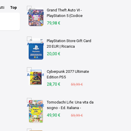
utti
Top
Grand Theft Auto VI -
PlayStation 5 (Codice
download)
79,98 €
PlayStation Store Gift Card
20 EUR | Ricarica
Portafoglio PSN | Account
20,00 €
italiano | PS5/PS4 Codice
download
Cyberpunk 2077 Ultimate
Edition PS5
28,70 €
59,99 €
Tomodachi Life: Una vita da
sogno - Ed. Italiana -
Versione su scheda
49,90 €
59,99 €