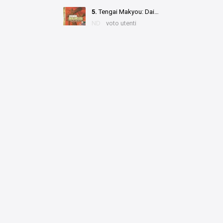
5.
Tengai Makyou: Daishi no Mokushiroku - The Apocalypse IV
ND
voto utenti