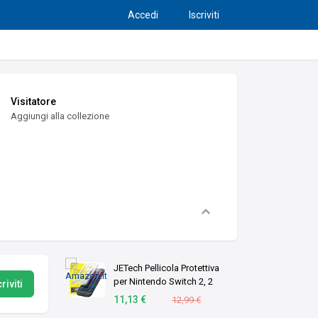
Accedi
Iscriviti
Visitatore
Aggiungi alla collezione
JETech Pellicola Protettiva
per Nintendo Switch 2, 2
riviti
Pezzi
11,13 €
12,99 €