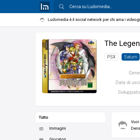
Ludomedia è il social network per chi ama i videog
The Legend
PSX
Saturn
Gene
Data di usc
Sviluppato
Tutto
Vuoi
Immagini
Dens
Giocatori