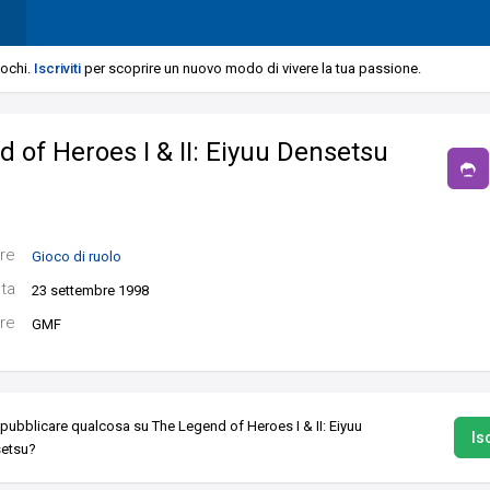
iochi.
Iscriviti
per scoprire un nuovo modo di vivere la tua passione.
 of Heroes I & II: Eiyuu Densetsu
re
Gioco di ruolo
ita
23 settembre 1998
re
GMF
 pubblicare qualcosa su The Legend of Heroes I & II: Eiyuu
Isc
etsu?