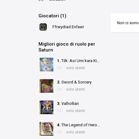
Giocatori (1)
Non ci sono 
Ffrwydrad Enfawr
Migliori gioco di ruolo per
Saturn
1.
Tilk: Aoi Umi kara Kita Shoujo
ND
voto utenti
2.
Sword & Sorcery
ND
voto utenti
3.
Valhollian
ND
voto utenti
4.
The Legend of Heroes I & II: Eiyuu Densetsu
ND
voto utenti