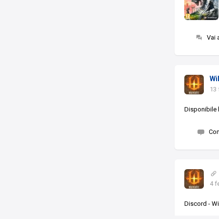
Vai 
Wi
13 
Disponibile 
Co
4 f
Discord - Wi