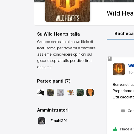
Wild Hear
Bacheca
Su Wild Hearts Italia
Gruppo dedicato al nuovo titolo di
Koei Tecmo, per trovarsi a cacciare
assieme, condividere opinioni sul
gioco, e soprattutto per divertirsi
Wi
assieme!!
16 
Partecipanti (7)
Benvenuti ca
Prepariamo i
E tu cacciat
Amministratori
Co
EmaNG91
Piace a