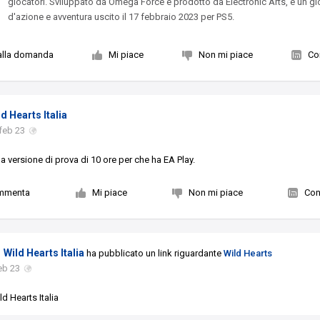
giocatori. Sviluppato da Omega Force e prodotto da Electronic Arts, è un g
d'azione e avventura uscito il 17 febbraio 2023 per PS5.
alla domanda
Mi piace
Non mi piace
Co
ld Hearts Italia
feb 23
la versione di prova di 10 ore per che ha EA Play.
mmenta
Mi piace
Non mi piace
Con
Wild Hearts Italia
ha pubblicato un link riguardante
Wild Hearts
eb 23
ld Hearts Italia