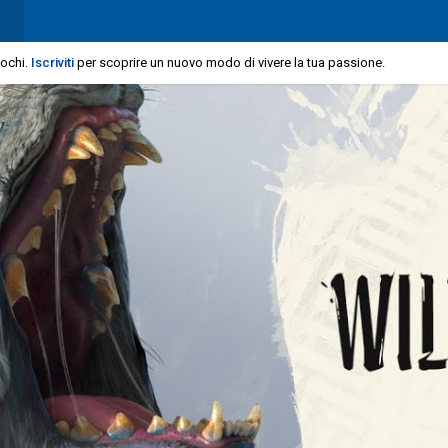
iochi.
Iscriviti
per scoprire un nuovo modo di vivere la tua passione.