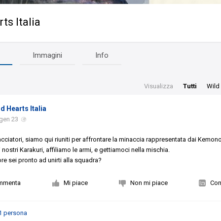
ts Italia
Immagini
Info
Visualizza
Tutti
Wild 
ld Hearts Italia
gen 23
cciatori, siamo qui riuniti per affrontare la minaccia rappresentata dai Kemono
 nostri Karakuri, affiliamo le armi, e gettiamoci nella mischia.
ore sei pronto ad unirti alla squadra?
mmenta
Mi piace
Non mi piace
Con
1 persona