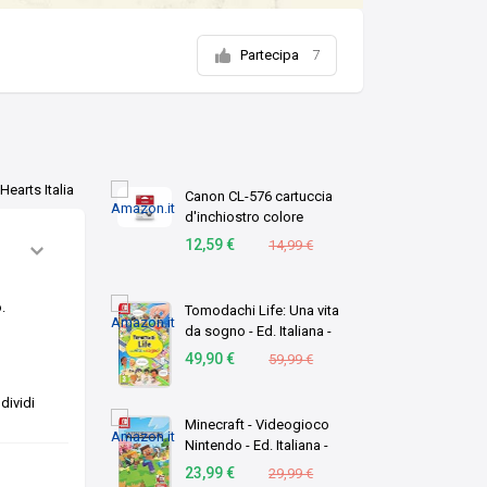
Partecipa
7
Hearts Italia
Canon CL-576 cartuccia
d'inchiostro colore
originale 1 pz C/M/Y (OEM
12,59 €
14,99 €
Canon CL-576 Tri-Colour
Original Standard Capacity
Ink Cartridge)
.
Tomodachi Life: Una vita
da sogno - Ed. Italiana -
Versione su scheda
49,90 €
59,99 €
dividi
Minecraft - Videogioco
Nintendo - Ed. Italiana -
Versione su scheda
23,99 €
29,99 €