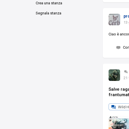
Crea una stanza
Segnala stanza
pr
13 
Ciao è ancor
Co
21 
Salve raga
frantumat
Wild H