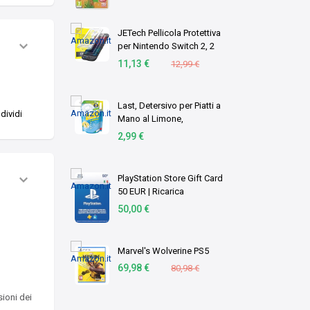
JETech Pellicola Protettiva
per Nintendo Switch 2, 2
Pezzi
11,13 €
12,99 €
Last, Detersivo per Piatti a
dividi
Mano al Limone,
Neutralizza gli Odori,
2,99 €
Azione Sgrassante -
Formato Scorta, 1,8 Litri
PlayStation Store Gift Card
50 EUR | Ricarica
Portafoglio PSN | Account
50,00 €
italiano | PS5/PS4 Codice
download
Marvel's Wolverine PS5
69,98 €
80,98 €
sioni dei