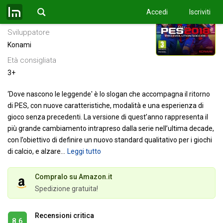
Data di uscita
Accedi
Iscriviti
15 settembre 2017
Sviluppatore
Konami
Età consigliata
3+
‘Dove nascono le leggende' è lo slogan che accompagna il ritorno
di PES, con nuove caratteristiche, modalità e una esperienza di
gioco senza precedenti. La versione di quest’anno rappresenta il
più grande cambiamento intrapreso dalla serie nell’ultima decade,
con l’obiettivo di definire un nuovo standard qualitativo per i giochi
di calcio, e alzare
…
Leggi tutto
Compralo su Amazon.it
Spedizione gratuita!
Recensioni critica
8.6