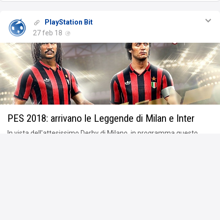
PlayStation Bit
27 feb 18
PES 2018: arrivano le Leggende di Milan e Inter
In vista dell'attesissimo Derby di Milano, in programma questo
weekend, Konami ha deciso di fare un regalo a tutti i tifosi di Milan
e Inter. La software house giapponese ha infatti annunciato, attrav
… · Leggi tutto l'articolo
Commenta
Condiviso da
popcornking
.
Piace a
5 persone