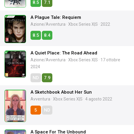
8.5
7.1
A Plague Tale: Requiem
Azione/Avventura
·
Xbox Series X|S
·
2022
8.5
8.4
A Quiet Place: The Road Ahead
Azione/Avventura
·
Xbox Series X|S
·
17 ottobre
2024
ND
7.9
A Sketchbook About Her Sun
Avventura
·
Xbox Series X|S
·
4 agosto 2022
5
ND
A Space For The Unbound