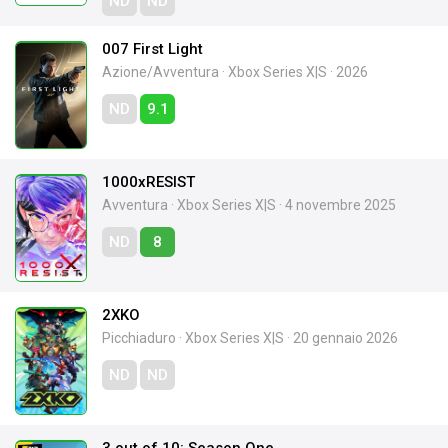
ND
ND
007 First Light
Azione/Avventura
·
Xbox Series X|S
·
2026
ND
9.1
1000xRESIST
Avventura
·
Xbox Series X|S
·
4 novembre 2025
ND
8
2XKO
Picchiaduro
·
Xbox Series X|S
·
20 gennaio 2026
ND
ND
3 out of 10: Season One