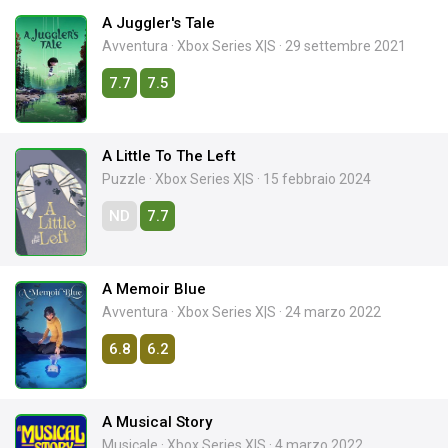
A Juggler's Tale
Avventura
·
Xbox Series X|S
·
29 settembre 2021
7.7
7.5
A Little To The Left
Puzzle
·
Xbox Series X|S
·
15 febbraio 2024
ND
7.7
A Memoir Blue
Avventura
·
Xbox Series X|S
·
24 marzo 2022
6.8
6.2
A Musical Story
Musicale
·
Xbox Series X|S
·
4 marzo 2022