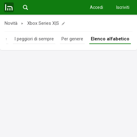
Accedi
Iscriviti
Novità
Xbox Series X|S
mpre
I peggiori di sempre
Per genere
Elenco alfabetico