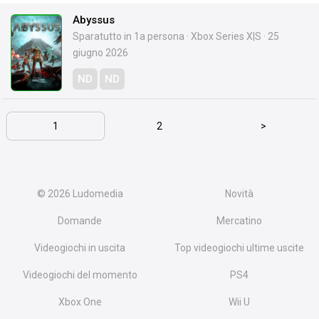
Abyssus
Sparatutto in 1a persona
·
Xbox Series X|S
·
25
giugno 2026
ND
ND
1
2
>
© 2026
Ludomedia
Novità
Domande
Mercatino
Videogiochi in uscita
Top videogiochi ultime uscite
Videogiochi del momento
PS4
Xbox One
Wii U