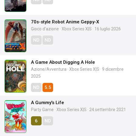
70s-style Robot Anime Geppy-X
Gioco d'azione
·
Xbox Series X|S
·
16 luglio 2026
ND
ND
A Game About Digging A Hole
Azione/Avventura
·
Xbox Series X|S
·
9 dicembre
2025
ND
5.5
A Gummy's Life
Party Game
·
Xbox Series X|S
·
24 settembre 2021
6
ND