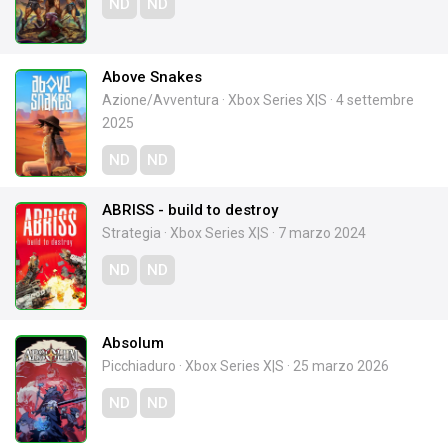
ND
ND
Above Snakes
Azione/Avventura
·
Xbox Series X|S
·
4 settembre
2025
ND
ND
ABRISS - build to destroy
Strategia
·
Xbox Series X|S
·
7 marzo 2024
ND
ND
Absolum
Picchiaduro
·
Xbox Series X|S
·
25 marzo 2026
ND
ND