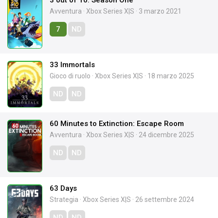
Avventura
·
Xbox Series X|S
·
3 marzo 2021
7
ND
33 Immortals
Gioco di ruolo
·
Xbox Series X|S
·
18 marzo 2025
ND
ND
60 Minutes to Extinction: Escape Room
Avventura
·
Xbox Series X|S
·
24 dicembre 2025
ND
ND
63 Days
Strategia
·
Xbox Series X|S
·
26 settembre 2024
ND
ND