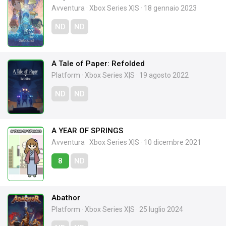
Avventura
·
Xbox Series X|S
·
18 gennaio 2023
ND
ND
A Tale of Paper: Refolded
Platform
·
Xbox Series X|S
·
19 agosto 2022
ND
ND
A YEAR OF SPRINGS
Avventura
·
Xbox Series X|S
·
10 dicembre 2021
8
ND
Abathor
Platform
·
Xbox Series X|S
·
25 luglio 2024