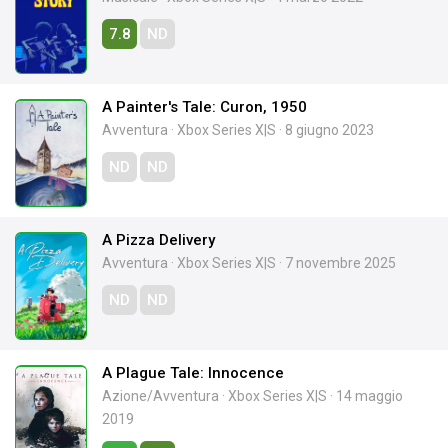
7.8
ND
A Painter's Tale: Curon, 1950
Avventura
·
Xbox Series X|S
·
8 giugno 2023
ND
ND
A Pizza Delivery
Avventura
·
Xbox Series X|S
·
7 novembre 2025
ND
ND
A Plague Tale: Innocence
Azione/Avventura
·
Xbox Series X|S
·
14 maggio
2019