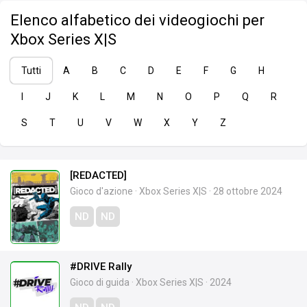
Elenco alfabetico dei videogiochi per
Xbox Series X|S
Tutti
A
B
C
D
E
F
G
H
I
J
K
L
M
N
O
P
Q
R
S
T
U
V
W
X
Y
Z
[REDACTED]
Gioco d'azione
·
Xbox Series X|S
·
28 ottobre 2024
ND
ND
#DRIVE Rally
Gioco di guida
·
Xbox Series X|S
·
2024