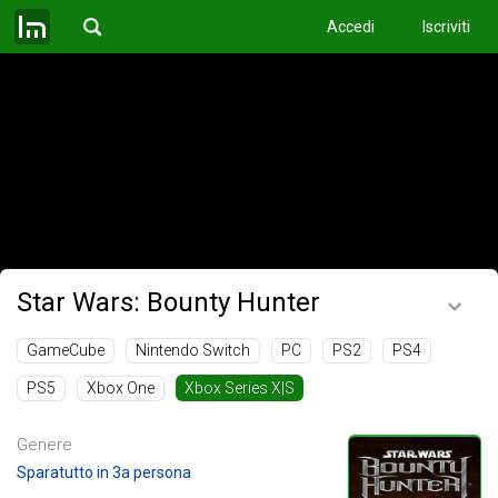
Accedi
Iscriviti
Star Wars: Bounty Hunter
GameCube
Nintendo Switch
PC
PS2
PS4
PS5
Xbox One
Xbox Series X|S
Genere
Sparatutto in 3a persona