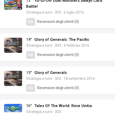
13°
Yu-Gi-Oh! Duel Monsters Saikyo Card
Battle!
Strategia a turni
·
3DS
·
6 luglio 2016
Recensioni degli utenti (0)
ND
14°
Glory of Generals: The Pacific
Strategia a turni
·
3DS
·
4 febbraio 2016
Recensioni degli utenti (0)
ND
15°
Glory of Generals
Strategia a turni
·
3DS
·
18 settembre 2014
Recensioni degli utenti (0)
ND
16°
Tales Of The World: Reve Unitia
Strategia a turni
·
3DS