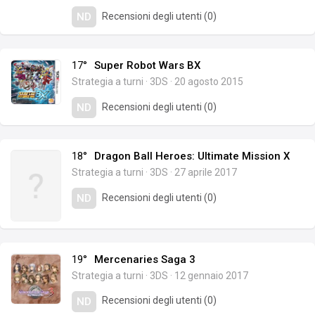
Recensioni degli utenti (0)
ND
17°
Super Robot Wars BX
Strategia a turni
·
3DS
·
20 agosto 2015
Recensioni degli utenti (0)
ND
18°
Dragon Ball Heroes: Ultimate Mission X
Strategia a turni
·
3DS
·
27 aprile 2017
Recensioni degli utenti (0)
ND
19°
Mercenaries Saga 3
Strategia a turni
·
3DS
·
12 gennaio 2017
Recensioni degli utenti (0)
ND