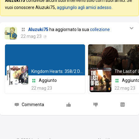
Aluzuki75
condivide alcuni suoi interventi solo con i suoi amici. Se
vuoi conoscere Aluzuki75,
aggiungilo agli amici adesso
.
Aluzuki75
ha aggiornato la sua
collezione
22 mag 23
Kingdom Hearts: 358/2 Days
The Last of 
Aggiunto
Aggiunt
22 mag 23
22 mag 23
Commenta