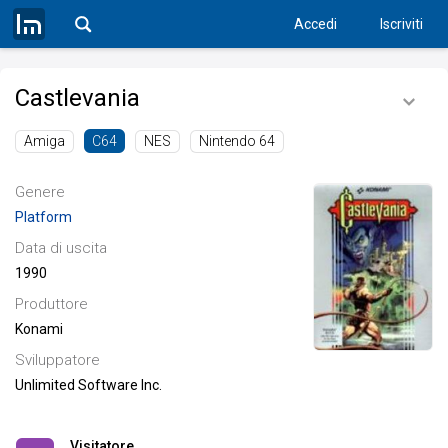
Accedi
Iscriviti
Castlevania
Amiga
NES
Nintendo 64
C64
Genere
Platform
Data di uscita
1990
Produttore
Konami
Sviluppatore
Unlimited Software Inc.
Visitatore