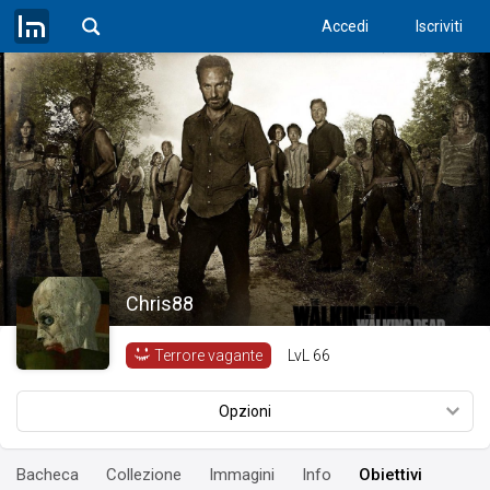
Accedi
Iscriviti
Chris88
LvL
66
Terrore vagante
Opzioni
Bacheca
Collezione
Immagini
Info
Obiettivi